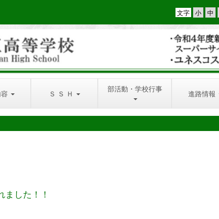
文字
部活動・学校行事
内容
Ｓ Ｓ Ｈ
進路情報
れました！！