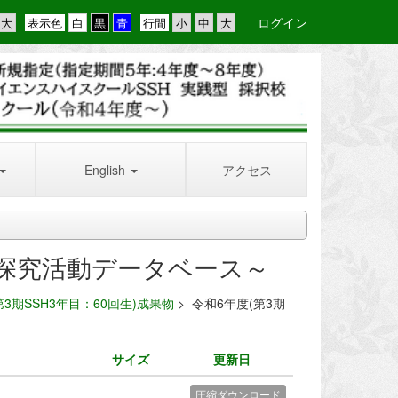
ログイン
表示色
行間
English
アクセス
探究活動データベース～
第3期SSH3年目：60回生)成果物
>
令和6年度(第3期
サイズ
更新日
圧縮ダウンロード