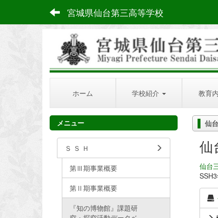
宮城県仙台第三高等学校
ホーム
学校紹介
教育
メニュー
仙
仙
Ｓ Ｓ Ｈ
仙台
第Ⅲ期事業概要
SSH
第Ⅱ期事業概要
『知の博物館』課題研
究・探究活動データベ