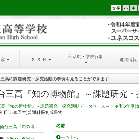
文字
部活動・学校行事
内容
Ｓ Ｓ Ｈ
進路情報
台三高の課題研究・探究活動の事例を見ることができます
台三高『知の博物館』～課題研究・
三高『知の博物館』～課題研究・探究活動データベース～
>
令和6年度(
3年目：60回生)普通科探究成果物
名前
仙台三高『知の博物館』～課題研究・探究活動データベース～
一つ上へ
令和1年度(第2期SSH3年目：55回生)成果物