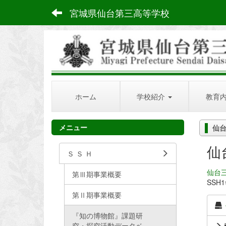
宮城県仙台第三高等学校
ホーム
学校紹介
教育
メニュー
仙
仙
Ｓ Ｓ Ｈ
仙台
第Ⅲ期事業概要
SSH
第Ⅱ期事業概要
『知の博物館』課題研
究・探究活動データベ