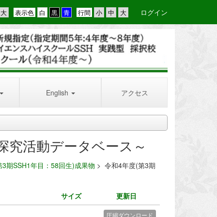
ログイン
表示色
行間
English
アクセス
探究活動データベース～
第3期SSH1年目：58回生)成果物
>
令和4年度(第3期
サイズ
更新日
圧縮ダウンロード