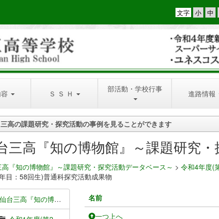
文字
部活動・学校行事
内容
Ｓ Ｓ Ｈ
進路情報
台三高の課題研究・探究活動の事例を見ることができます
台三高『知の博物館』～課題研究・
三高『知の博物館』～課題研究・探究活動データベース～
>
令和4年度(
1年目：58回生)普通科探究活動成果物
名前
仙台三高『知の博物館』～課題研究・探究活動データベース～
一つ上へ
令和1年度(第2期SSH3年目：55回生)成果物