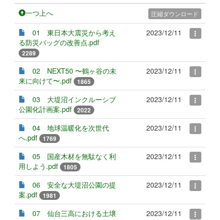
一つ上へ
圧縮ダウンロード
01 東日本大震災から考え
2023/12/11
る防災バッグの改善点.pdf
2289
02 NEXT50 〜鶴ヶ谷の未
2023/12/11
来に向けて〜.pdf
1865
03 大堤沼インクルーシブ
2023/12/11
公園化計画案.pdf
2022
04 地球温暖化を次世代
2023/12/11
へ.pdf
1769
05 国産木材を無駄なく利
2023/12/11
用しよう.pdf
1805
06 安全な大堤沼公園の提
2023/12/11
案.pdf
1981
07 仙台三高における土壌
2023/12/11