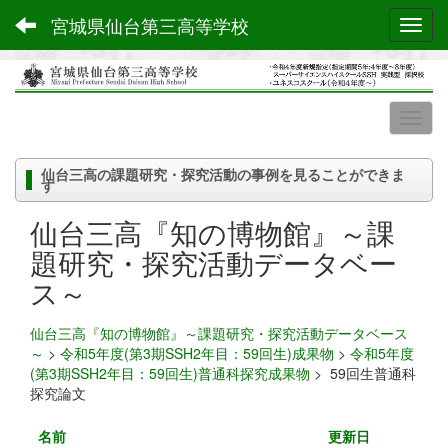
宮城県仙台第三高等学校
Toggl
仙台三高の課題研究・探究活動の事例を見ることができま
す
仙台三高『知の博物館』～課
題研究・探究活動データベー
ス～
仙台三高『知の博物館』～課題研究・探究活動データベース
～
>
令和5年度(第3期SSH2年目：59回生)成果物
>
令和5年度
(第3期SSH2年目：59回生)普通科探究成果物
>
59回生普通科
探究論文
名前
更新日