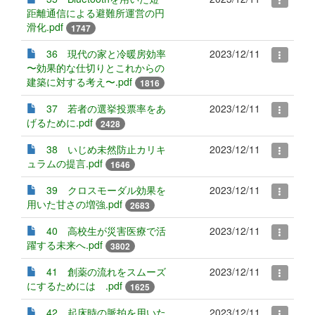
距離通信による避難所運営の円
滑化.pdf
1747
36 現代の家と冷暖房効率
2023/12/11
〜効果的な仕切りとこれからの
建築に対する考え〜.pdf
1816
37 若者の選挙投票率をあ
2023/12/11
げるために.pdf
2428
38 いじめ未然防止カリキ
2023/12/11
ュラムの提言.pdf
1646
39 クロスモーダル効果を
2023/12/11
用いた甘さの増強.pdf
2683
40 高校生が災害医療で活
2023/12/11
躍する未来へ.pdf
3802
41 創薬の流れをスムーズ
2023/12/11
にするためには .pdf
1625
42 起床時の脈拍を用いた
2023/12/11