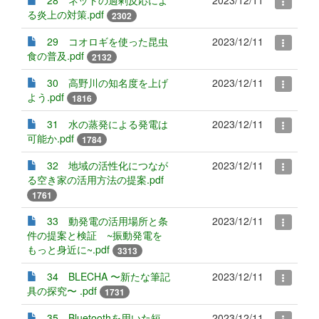
る炎上の対策.pdf
2302
29 コオロギを使った昆虫
2023/12/11
食の普及.pdf
2132
30 高野川の知名度を上げ
2023/12/11
よう.pdf
1816
31 水の蒸発による発電は
2023/12/11
可能か.pdf
1784
32 地域の活性化につなが
2023/12/11
る空き家の活用方法の提案.pdf
1761
33 動発電の活用場所と条
2023/12/11
件の提案と検証 ~振動発電を
もっと身近に~.pdf
3313
34 BLECHA 〜新たな筆記
2023/12/11
具の探究〜 .pdf
1731
35 Bluetoothを用いた短
2023/12/11