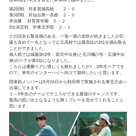
第2回戦 対多賀城高校 ２－０
第3回戦 対仙台第一高校 ２－０
準決勝 対育英学園 ０－２
3位決定戦 対東北学院 ２－１
どの試合も緊迫感のある、一進一退の攻防が続きましたが応
援も含めて一丸となって公立高校では最高位の3位を掴み取る
ことができました。
個人戦では城義弥(2年・富沢中出身)と石川楓(1年・広瀬中出
身)のペアが第3位になりました。
こちらは優勝ペアに惜しくも敗れましたが1，2年生ペアです
ので、来年のインターハイへ向けて期待したいと思います。
団体戦メンバーは6月24日から秋田県で実施される東北大会へ
出場してきます。
１～3年生のチームでテニスができる最後のチャンスです。
最高の思い出となるような輝くプレーを見せてくれることと
思います。