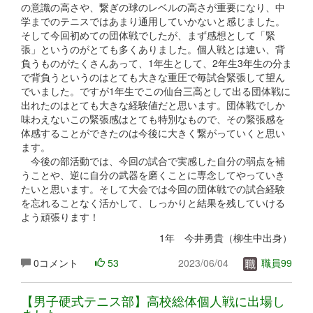
の意識の高さや、繋ぎの球のレベルの高さが重要になり、中
学までのテニスではあまり通用していかないと感じました。
そして今回初めての団体戦でしたが、まず感想として「緊
張」というのがとても多くありました。個人戦とは違い、背
負うものがたくさんあって、1年生として、2年生3年生の分ま
で背負うというのはとても大きな重圧で毎試合緊張して望ん
でいました。ですが1年生でこの仙台三高として出る団体戦に
出れたのはとても大きな経験値だと思います。団体戦でしか
味わえないこの緊張感はとても特別なもので、その緊張感を
体感することができたのは今後に大きく繋がっていくと思い
ます。
今後の部活動では、今回の試合で実感した自分の弱点を補
うことや、逆に自分の武器を磨くことに専念してやっていき
たいと思います。そして大会では今回の団体戦での試合経験
を忘れることなく活かして、しっかりと結果を残していける
よう頑張ります！
1年 今井勇貴（柳生中出身）
0コメント
53
2023/06/04
職員99
【男子硬式テニス部】高校総体個人戦に出場し