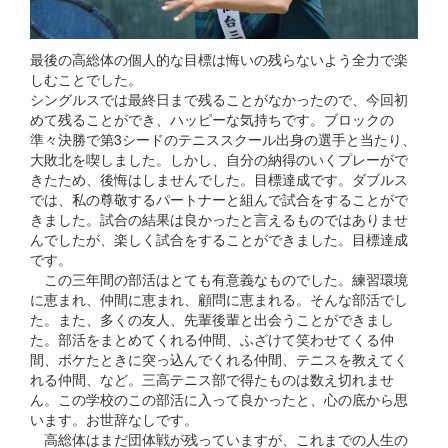
最後の高総体の個人的な目標は悔いの残らないよう全力で楽
しむことでした。
シングルスでは最終日まで残ることがなかったので、今回初
めて残ることができ、ハッピーな気持ちです。ブロックの
準々決勝で第3シードのテニススクール出身の選手と当たり、
大敗北を喫しました。しかし、自分の納得のいくプレーがで
きたため、後悔はしませんでした。目標達成です。ダブルス
では、私の尊敬するパートナーと組んで試合をすることがで
きました。試合の結果は良かったと言えるものではありませ
んでしたが、楽しく試合をすることができました。目標達成
です。
この三年間の部活はとても有意義なものでした。練習環境
に恵まれ、仲間に恵まれ、顧問に恵まれる。そんな部活でし
た。また、多くの友人、先輩後輩と出会うことができまし
た。部活をまとめてくれる仲間、ふざけて笑わせてくる仲
間、ボケたときに突っ込んでくれる仲間、テニスを教えてく
れる仲間、など。三高テニス部で得たものは数え切れませ
ん。この学校のこの部活に入って良かったと、心の底から思
います。お世辞なしです。
高総体はまだ団体戦が残っていますが、これまでの人生の