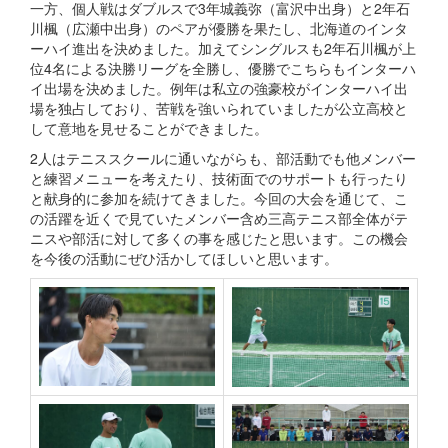
一方、個人戦はダブルスで3年城義弥（富沢中出身）と2年石
川楓（広瀬中出身）のペアが優勝を果たし、北海道のインタ
ーハイ進出を決めました。加えてシングルスも2年石川楓が上
位4名による決勝リーグを全勝し、優勝でこちらもインターハ
イ出場を決めました。例年は私立の強豪校がインターハイ出
場を独占しており、苦戦を強いられていましたが公立高校と
して意地を見せることができました。
2人はテニススクールに通いながらも、部活動でも他メンバー
と練習メニューを考えたり、技術面でのサポートも行ったり
と献身的に参加を続けてきました。今回の大会を通じて、こ
の活躍を近くで見ていたメンバー含め三高テニス部全体がテ
ニスや部活に対して多くの事を感じたと思います。この機会
を今後の活動にぜひ活かしてほしいと思います。