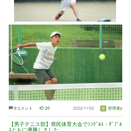
0コメント
25
2022/11/02
管理者y
【男子テニス部】県民体育大会でｼﾝｸﾞﾙｽ・ﾀﾞﾌﾞﾙ
ｽともに優勝しました