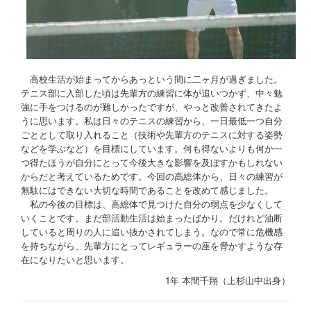
高校生活が始まってからあっという間に二ヶ月が過ぎました。
テニス部に入部した頃は
先輩方の練習に体が追いつかず、中々勉
強に手をつけるのが難しかったですが、やっと改善されてきたよ
うに思います。私は日々のテニスの練習から、一日最低一つ自分
ごととして取り入れること（技術や先輩方のテニスに対する姿勢
などを学ぶなど）を目標にしています。
何も得ないよりも何か一
つ得たほうが自分にとって今後大きな影響を及ぼすかもしれない
からだと考えているためです。
今回の高総体から、
日々の練習が
無駄にはできない大切な時間であることを改めて感じました。
私の今後の目標は、高総体で見つけた自分の弱点を少なくして
いくことです。まだ部活動生活は始まったばかり。だけれど油断
していると周りの人に追い抜かされてしまう。なので常に危機感
を持ちながら、先輩方にとってレギュラーの座を脅かすような存
在になりたいと思います。
1年 本間千翔（上杉山中出身）