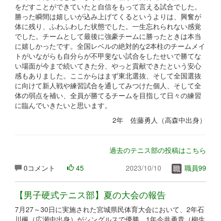
をだすことができていたと自信をもって言える試合でした。
勝った瞬間は嬉しいが込み上げてくるというよりは、興奮が
体に残り、ふわふわした状態でした。一生忘れられない感覚
でした。チームとして最後に強豪チームに勝ったときは本当
に嬉しかったです。全国レベルの絶対的な2本柱のチームメイ
トがいながらも自分らが不甲斐ない試合をしたせいで勝てな
い場面が今まで続いてきた分、やっと貢献できたという安心
感もありました。ここからはまず東北選抜、そして全国選抜
に向けて新人戦や練習試合を通してみつけた個人、そして全
体の弱点を補い、全員が勝てるチームを目指して日々の練習
に臨んでいきたいと思います。
2年 佐藤勇人（高森中出身）
過去のテニス部の投稿はこちら
0コメント
45
2023/10/10
職員99
【男子硬式テニス部】夏の大会の報告
7月27～30日に実施された宮城県民体育大会において、2年石
川楓（広瀬中出身）がシングルスで優勝、1年今井勇貴（柳生