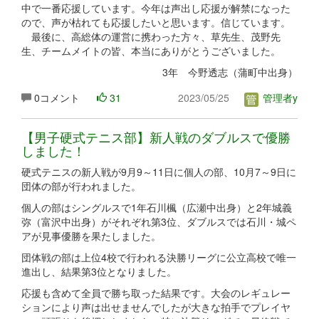
中で一番応援しています。今年は声出し応援が解禁になった
ので、声が枯れても応援したいと思います。信じています。
最後に、高総体の運営に携わった方々、草先生、茂野先
生、チームメイトの皆、本当にありがとうございました。
3年 今野透志（蒲町中出身）
0コメント
31
2023/05/25
管理者y
【男子硬式テニス部】新人戦のダブルスで優勝
しました！
硬式テニスの新人戦が9月9～11日に個人の部、10月7～9日に
団体の部が行われました。
個人の部はシングルスで1年石川楓（広瀬中出身）と2年城義
弥（富沢中出身）がそれぞれ第3位、ダブルスでは石川・城ペ
アが見事優勝を果たしました。
団体戦の部は上位4校で行われる決勝リーグに公立高校で唯一
進出し、結果第3位となりました。
応援も含めて全員で勝ち取った結果です。大会のレギュレー
ションにより声は出せませんでしたが大きな拍手でプレイヤ