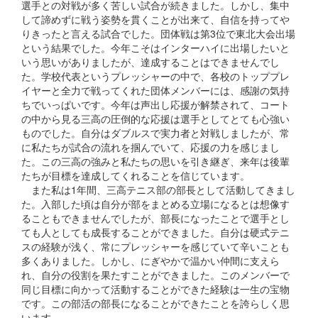
選手との対戦が多く苦しい試合が続きました。しかし、集中
して諦めずに戦う姿勢を貫くことが出来て、自信を持ってや
りきったと言える試合でした。団体戦は第3位で東北大会出場
という結果でした。今年こそはインターハイに出場したいと
いう思いがありましたが、達成することはできませんでし
た。学校代表というプレッシャーの中で、各校のトッププレ
イヤーと全力で戦ってくれた団体メンバーには、感謝の気持
ちでいっぱいです。今年は声出し応援が解禁されて、コート
の中から見る三高の圧倒的な応援は選手としてとても心強い
ものでした。自分はダブルスで実力者と対戦しましたが、常
に私たちが試合の流れを掴んでいて、応援の力を感じまし
た。この三高の強みと私たちの思いを引き継ぎ、来年は後輩
たちが目標を達成してくれることを信じています。
また私は1年間、三高テニス部の部長として活動してきまし
た。入部した頃は自分が部をまとめる立場になるとは想像す
ることもできませんでしたが、部長になったことで選手とし
ても人としても成長することができました。自分は硬式テニ
スの経験が浅く、常にプレッシャーを感じていて辛いことも
多くありました。しかし、にぎやかで温かい仲間に支えら
れ、自分の役割を果たすことができました。このメンバーで
同じ目標に向かって活動することができた経験は一生の宝物
です。この部活の部長になることができたことを誇らしく思
います。