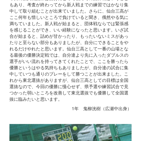
もあり、考査が終わってから新人戦までの練習ではかなり集
中して取り組むことが出来ていました。さらに、仙台三高が
ここ何年も惜しいところで負けていると聞き、俄然やる気に
満ちていました。新人戦が始まると、団体戦ならでは緊張感
を感じることができ、いい経験になったと思います。いざ試
合が始まると、詰めが甘かったり、もったいないミスがあっ
たりと至らない部分もありましたが、自分にできることをや
れるだけやれたと思います。仙台三高として一番の山場とな
る最後の優勝決定戦では、自分達より先に入ったダブルスの
選手がいい流れを持ってきてくれたことで、ここを勝ったら
優勝というはやる気持ちもありましたが、自分達の試合に集
中していつも通りのプレーをして勝つことが出来ました。こ
れから東北選抜がありますが、仙台三高としての目標は全国
選抜なので、今回の優勝に慢心せず、県予選や練習試合で見
つかった弱いところを改善して東北選抜でも優勝して全国選
抜に臨みたいと思います。
1年 鬼柳洸樹（広瀬中出身）