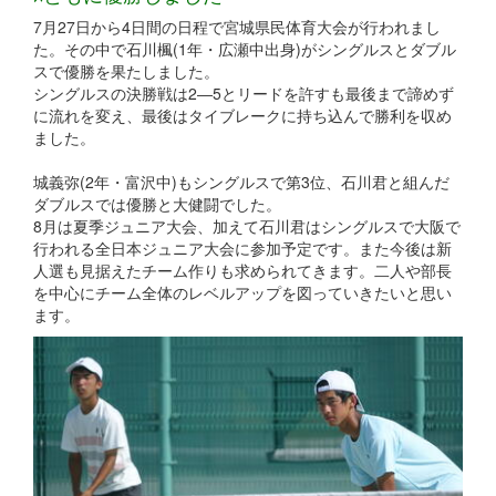
7月27日から4日間の日程で宮城県民体育大会が行われまし
た。その中で石川楓(1年・広瀬中出身)がシングルスとダブル
スで優勝を果たしました。
シングルスの決勝戦は2―5とリードを許すも最後まで諦めず
に流れを変え、最後はタイブレークに持ち込んで勝利を収め
ました。
城義弥(2年・富沢中)もシングルスで第3位、石川君と組んだ
ダブルスでは優勝と大健闘でした。
8月は夏季ジュニア大会、加えて石川君はシングルスで大阪で
行われる全日本ジュニア大会に参加予定です。また今後は新
人選も見据えたチーム作りも求められてきます。二人や部長
を中心にチーム全体のレベルアップを図っていきたいと思い
ます。