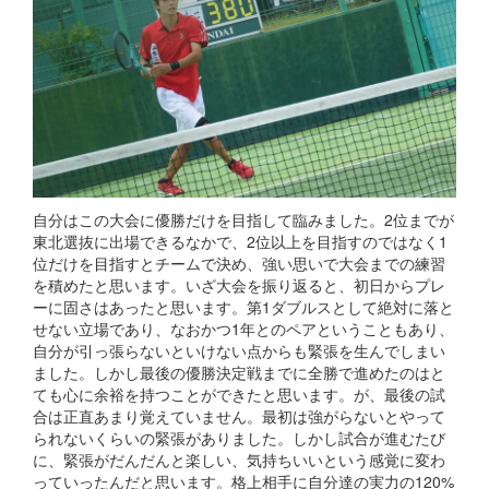
自分はこの大会に優勝だけを目指して臨みました。2位までが
東北選抜に出場できるなかで、2位以上を目指すのではなく1
位だけを目指すとチームで決め、強い思いで大会までの練習
を積めたと思います。いざ大会を振り返ると、初日からプレ
ーに固さはあったと思います。第1ダブルスとして絶対に落と
せない立場であり、なおかつ1年とのペアということもあり、
自分が引っ張らないといけない点からも緊張を生んでしまい
ました。しかし最後の優勝決定戦までに全勝で進めたのはと
ても心に余裕を持つことができたと思います。が、最後の試
合は正直あまり覚えていません。最初は強がらないとやって
られないくらいの緊張がありました。しかし試合が進むたび
に、緊張がだんだんと楽しい、気持ちいいという感覚に変わ
っていったんだと思います。格上相手に自分達の実力の120%