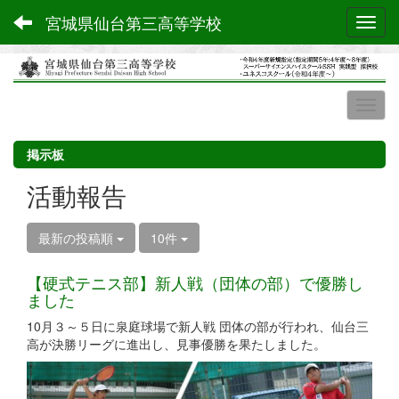
宮城県仙台第三高等学校
Toggl
掲示板
活動報告
最新の投稿順
10件
【硬式テニス部】新人戦（団体の部）で優勝し
ました
10月３～５日に泉庭球場で新人戦 団体の部が行われ、仙台三
高が決勝リーグに進出し、見事優勝を果たしました。