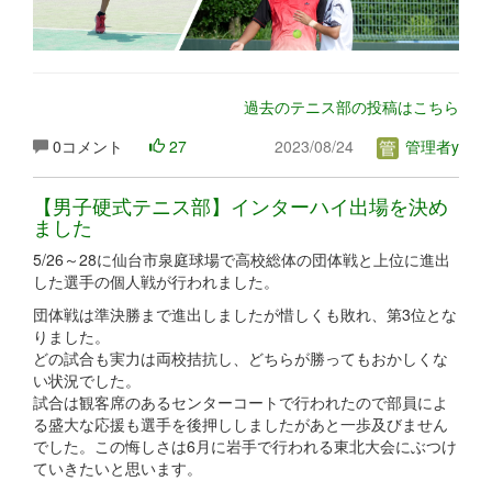
過去のテニス部の投稿はこちら
0コメント
27
2023/08/24
管理者y
【男子硬式テニス部】インターハイ出場を決め
ました
5/26～28に仙台市泉庭球場で高校総体の団体戦と上位に進出
した選手の個人戦が行われました。
団体戦は準決勝まで進出しましたが惜しくも敗れ、第3位とな
りました。
どの試合も実力は両校拮抗し、どちらが勝ってもおかしくな
い状況でした。
試合は観客席のあるセンターコートで行われたので部員によ
る盛大な応援も選手を後押ししましたがあと一歩及びません
でした。この悔しさは6月に岩手で行われる東北大会にぶつけ
ていきたいと思います。