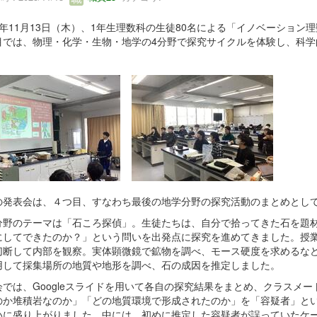
7年11月13日（木）、1年生理数科の生徒80名による「イノベーショ
目では、物理・化学・生物・地学の4分野で探究サイクルを体験し、科学
。
の発表会は、４つ目、すなわち最後の地学分野の探究活動のまとめとし
分野のテーマは「石ころ探偵」。生徒たちは、自分で拾ってきた石を題
にしてできたのか？」という問いを出発点に探究を進めてきました。授
切断して内部を観察。実体顕微鏡で鉱物を調べ、モース硬度を求めるな
用して採集場所の地質や地形を調べ、石の成因を推定しました。
会では、Googleスライドを用いて各自の探究結果をまとめ、クラスメ
のか堆積岩なのか」「どの地質環境で形成されたのか」を「容疑者」と
いに盛り上がりました。中には、初めに推定した容疑者が誤っていたケ