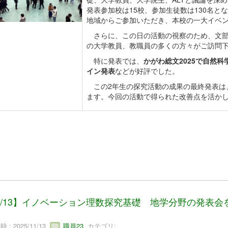
発表参加校は15校、参加生徒数は130名
地域からご参加いただき、本校の一大イベ
さらに、この日の活動の視察のため、文部
の大学教員、教職員の多くの方々がご訪問
特に発表では、
かがわ総文2025で自然
イン発表
などが好評でした。
この2年生の探究活動の成果の最終発表は、
ます。今回の活動で得られた改善点を活か
1/13】イノベーション理数探究基礎 地学分野の発表
 : 2025/11/13
職員23
カテゴリ: