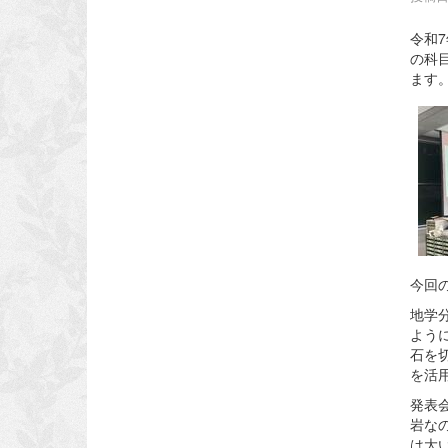
令和
の科
ます
今回
地学
よう
石を
を活
発表
岩な
は大