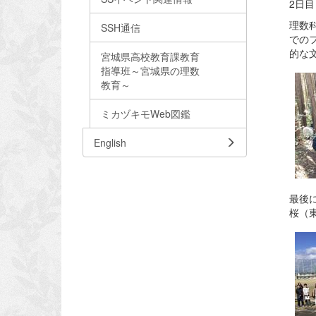
2日目
理数
SSH通信
での
的な
宮城県高校教育課教育
指導班～宮城県の理数
教育～
ミカヅキモWeb図鑑
English
最後
桜（