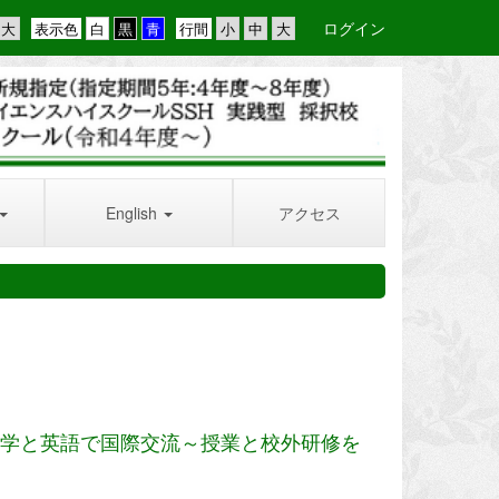
ログイン
表示色
行間
English
アクセス
高級中学と英語で国際交流～授業と校外研修を