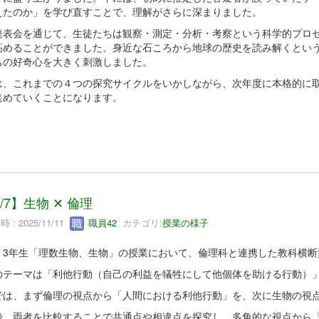
えたのか」を学び直すことで、理解がさらに深まりました。
発表会を通じて、生徒たちは観察・測定・分析・考察という科学的プロ
高めることができました。身近な石ころから地球の歴史を読み解くとい
ちの好奇心を大きく刺激しました。
は、これまでの４つの探究サイクルをいかしながら、次年度に本格的に
進めていくことになります。
0/7】生物 ✕ 倫理
 : 2025/11/11
職員42
カテゴリ:
授業の様子
、3年生「理数生物、生物」の授業において、倫理科と連携した教科横断型
のテーマは「利他行動（自己の利益を犠牲にして他個体を助ける行動）
では、まず倫理の視点から「人間における利他行動」を、次に生物の視
後、両者を比較することで共通点や相違点を探究し、多角的な視点から