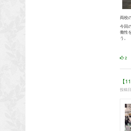
両校
今回
働性
う。
2
【1
投稿日時