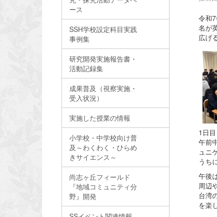
ース
令和7
名が
SSH学校設定科目実践
広げ
事例集
研究開発実施報告書・
活動記録集
成果普及（視察実施・
受入状況）
実施した授業の情報
1日目
小学校・中学校向け普
午前
及～わくわく・ひらめ
ュニ
きサイエンス～
うち
午後
尚志ヶ丘フィールド
周辺
『地域コミュニティ分
台湾
野』開発
を楽
SSイベント関連情報