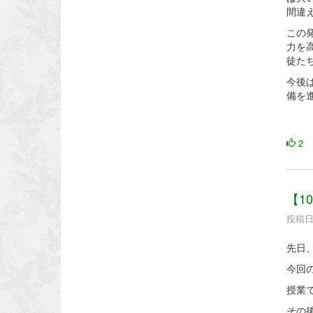
間違
この
力を
徒た
今後
備を
2
【1
投稿日時
先日
今回
授業
その