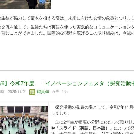
の生徒が協力して苗木を植える姿は、未来に向けた友情の象徴となりま
の交流を通じて、生徒たちは英語を使った実践的なコミュニケーション
を育むことができました。国際的な視野を広げるこの取り組みは、今後
1/6】令和7年度 「イノベーションフェスタ（探究活
 : 2025/11/21
職員40
カテゴリ:
探究活動の発表の場として、令和7年11月
しました。
主に2年生が幅広い分野にわたって取り組
や「スライド（英語、日本語）」
によって
徒、大学教員、大学院生、ALTと議論を深