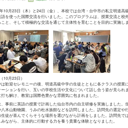
年10月23日（木）と24日（金）、本校では台湾・台中市の私立明道高級
英語を使った国際交流を行いました。このプログラムは、授業交流と校
ること、そして積極的な交流を通じて主体性を育むことを目的に実施し
（10月23日）
中は歓迎セレモニーの後、明道高級中学の生徒とともに各クラスの授業
ケーションを行い、互いの学校生活や文化について話し合う姿が見られ
に打ち解け、教室は国際色豊かな雰囲気に包まれました。
は、事前に英語の授業で計画した仙台市内の自主研修を実施しました。
や八木山動物園、うみの杜水族館などを訪問しました。訪問先の選定や
の生徒が喜んでくらそうな場所を選びながら計画をしました。訪問先で
しみながら、主体的に行動する力を養う貴重な体験となりました。