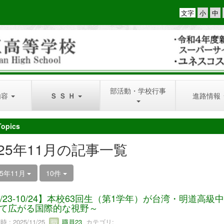
文字
部活動・学校行事
内容
Ｓ Ｓ Ｈ
進路情報
Topics
025年11月の記事一覧
25年11月
10件
0/23-10/24】本校63回生（第1学年）が台湾・明道
て広がる国際的な視野～
 : 2025/11/25
職員23
カテゴリ: