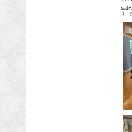
生徒
り、