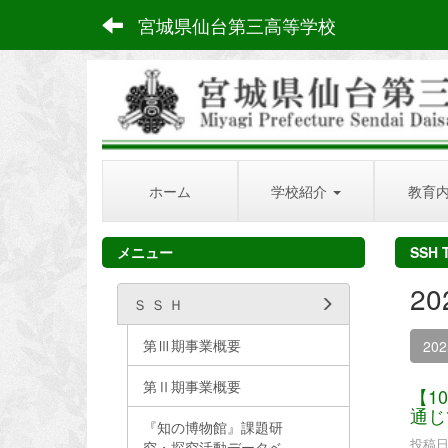
宮城県仙台第三高等学校
ホーム
学校紹介
教育
メニュー
SSH 
2
Ｓ Ｓ Ｈ
第Ⅲ期事業概要
20
第Ⅱ期事業概要
【1
通じ
『知の博物館』課題研
投稿日時
究・探究活動データベ