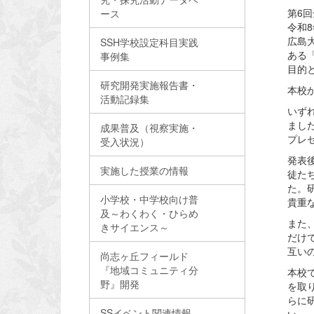
第6
ース
令和
広島
SSH学校設定科目実践
ある
事例集
目的
研究開発実施報告書・
本校
活動記録集
いず
まし
成果普及（視察実施・
プレ
受入状況）
発表
実施した授業の情報
徒た
た。
小学校・中学校向け普
貴重
及～わくわく・ひらめ
また
きサイエンス～
だけ
互い
尚志ヶ丘フィールド
『地域コミュニティ分
本校
野』開発
を取
らに
SSイベント関連情報