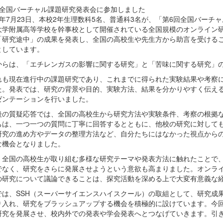
回全国バーチャル課題研究発表会に参加しました
8年7月23日、本校2年生理数科5名、普通科3名が、「第6回全国バー
大学附属高等学校を幹事校として開催されている全国規模のオンライン
「研究途中」の成果を発表し、全国の高校生や先生方から助言を受ける
としています。
からは、「エチレンガスの影響に関する研究」と「苦味に関する研究」の
れも現在進行中の課題研究であり、これまでに得られた実験結果や考察
た。発表では、研究の背景や目的、実験方法、結果を分かりやすく伝え
ゼンテーションを行いました。
後の質疑応答では、全国の高校生から研究方法や実験条件、考察の根拠
ちは、一つ一つの質問に丁寧に回答するとともに、他校の研究に対して
研究の進め方やデータの整理方法など、自分たちにはなかった視点から
な機会となりました。
、全国の高校生が取り組む多様な研究テーマや発表方法に触れたことで
でなく、研究をさらに発展させようという意欲も高まりました。オンラ
の研究について議論できることは、探究活動を深める上で大変有意義な
では、SSH（スーパーサイエンスハイスクール）の取組として、研究成
り入れ、研究をブラッシュアップする機会を積極的に設けています。今
研究を発展させ、校内外での発表や学会発表へとつなげていきます。引