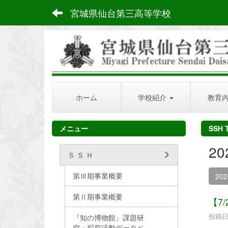
宮城県仙台第三高等学校
ホーム
学校紹介
教育
メニュー
SSH 
2
Ｓ Ｓ Ｈ
第Ⅲ期事業概要
20
第Ⅱ期事業概要
【7
投稿日時
『知の博物館』課題研
究・探究活動データベ