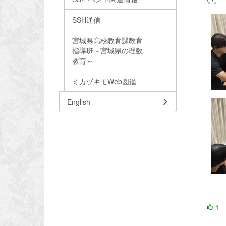
い。
SSH通信
宮城県高校教育課教育
指導班～宮城県の理数
教育～
ミカヅキモWeb図鑑
English
1