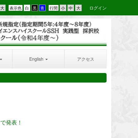
ログイン
表示色
行間
English
アクセス
会で発表！