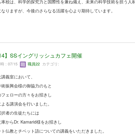
も本校は、科学的探究力と国際性を兼ね備え、未来の科学技術を担う人
になりますが、今後のさらなる活躍を心より期待しています。
/14】SSイングリッシュカフェ開催
 : 07/15
職員22
カテゴリ:
大講義室において、
学術振興会様の御協力のもと
のフェローの方々をお招きし
による講演会を行いました。
選択者の生徒たちには
庫からDr. Kamarid様をお招きし
ット仏教とチベット語についての講義をいただきました。