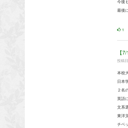
今後
最後
1
【7
投稿日時
本校
日本
２名
英語
文系
東洋文
チベ