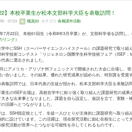
/22】本校卒業生が松本文部科学大臣を表敬訪問！
 : 07/23
職員23
カテゴリ:
各種課外活動
8年7月22日、本校61回生（令和8年3月卒業）が、文部科学省を訪問
のリンク
）
在学中にSSH（スーパーサイエンスハイスクール）の課題研究で取り組
科学技術コンテスト「リジェネロン国際学生科学技術フェア（ISEF：International 
本代表に選出されました。
5月にアメリカ・アリゾナ州フェニックスで開催された大会に出場し、世
競い合いました。その結果、優れた研究成果が認められ、特別賞を受賞
の表敬訪問では、日本代表の生徒が招かれ、松本文部科学大臣を表敬訪
卒業生のISEF出場は、高校在学中に粘り強く取り組んだ課題研究の成果
す大きな出来事となりました。課題を自ら設定し、仮説を立て、実験・
での活躍へとつながりました。
では、SSH指定校として、生徒一人ひとりが主体的に課題研究へ取り組
極的に設けています。この活躍は、現在探究活動に励む在校生にとって
の探究活動が世界へとつながる可能性を示してくれるものです。