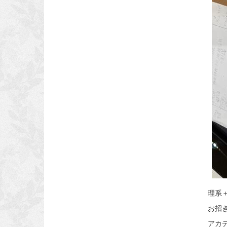
理系＋
お招
アカ