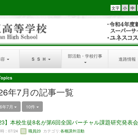
文字
部活動・学校行事
内容
Ｓ Ｓ Ｈ
進路情報
Topics
026年7月の記事一覧
26年7月
10件
/23】本校生徒8名が第6回全国バーチャル課題研究発表
 : 07/24
職員23
カテゴリ:
各種課外活動