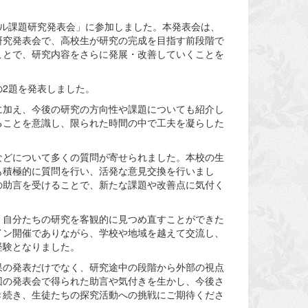
チャル課題研究発表会」に参加しました。本発表会は、
研究発表会で、高校生が研究の完成を目指す前段階で
ことで、研究内容をさらに発展・改善していくことを
2題を発表しました。
に加え、今後の研究の方向性や課題についても紹介し
ることを意識し、限られた時間の中で工夫を凝らした
などについて多くの質問が寄せられました。本校の生
も積極的に質問を行い、活発な意見交換を行いまし
の助言を受けることで、新たな課題や改善点に気付く
、自分たちの研究を客観的に見つめ直すことができた
イン開催でありながら、学校や地域を越えて交流し、
経験となりました。
果の発表だけでなく、研究途中の段階から外部の視点
回の発表会で得られた助言や気付きを生かし、今後さ
き続き、生徒たちの探究活動への挑戦にご期待くださ