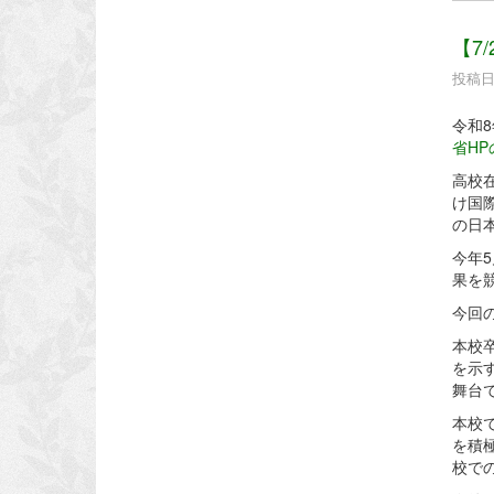
【7
投稿日時
令和
省HP
高校
け国際
の日
今年
果を
今回
本校
を示
舞台
本校
を積
校で