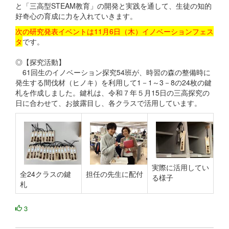
と「三高型STEAM教育」の開発と実践を通して、生徒の知的
好奇心の育成に力を入れていきます。
次の研究発表イベントは11月6日（木）イノベーションフェス
タ
です。
◎【探究活動】
61回生のイノベーション探究54班が、時習の森の整備時に
発生する間伐材（ヒノキ）を利用して1－1～3－8の24枚の鍵
札を作成しました。鍵札は、令和７年５月15日の三高探究の
日に合わせて、お披露目し、各クラスで活用しています。
実際に活用してい
全24クラスの鍵
担任の先生に配付
る様子
札
3