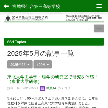
宮城県仙台第三高等学校
Toggl
SSH Topics
2025年5月の記事一覧
2025年5月
100件
東北大学工学部・理学の研究室で研究を体感！
（東北大学研修）
投稿日時 : 2025/05/21
職員14
カテゴリ:
5月20日14：00～東北大学工学部と理学部を会場に、１年生
理数科を対象に仙台三高東北大学研修を実施しました。
今年は工学部９研究室（生徒52名）、理学部５研究室（28