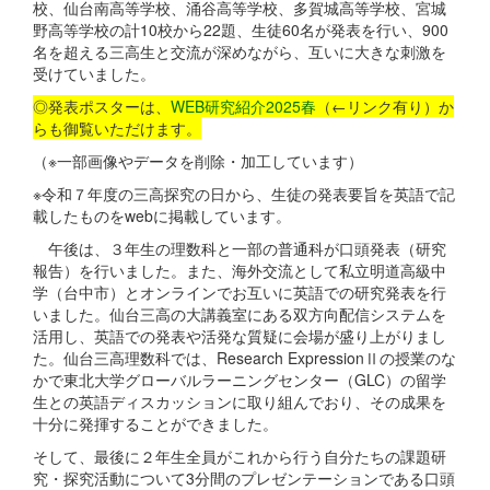
校、仙台南高等学校、涌谷高等学校、多賀城高等学校、宮城
野高等学校の計10校から22題、生徒60名が発表を行い、900
名を超える三高生と交流が深めながら、互いに大きな刺激を
受けていました。
◎発表ポスターは、
WEB研究紹介2025春
（←リンク有り）か
らも御覧いただけます。
（※一部画像やデータを削除・加工しています）
※令和７年度の三高探究の日から、生徒の発表要旨を英語で記
載したものをwebに掲載しています。
午後は、３年生の理数科と一部の普通科が口頭発表（研究
報告）を行いました。また、海外交流として私立明道高級中
学（台中市）とオンラインでお互いに英語での研究発表を行
いました。仙台三高の大講義室にある双方向配信システムを
活用し、英語での発表や活発な質疑に会場が盛り上がりまし
た。仙台三高理数科では、Research ExpressionⅡの授業のな
かで東北大学グローバルラーニングセンター（GLC）の留学
生との英語ディスカッションに取り組んでおり、その成果を
十分に発揮することができました。
そして、最後に２年生全員がこれから行う自分たちの課題研
究・探究活動について3分間のプレゼンテーションである口頭