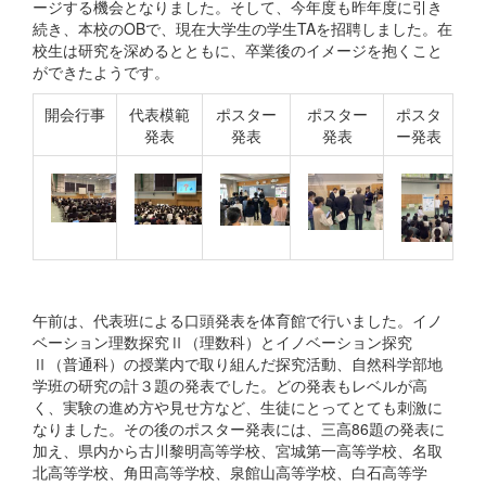
ージする機会となりました。そして、今年度も昨年度に引き
続き、本校のOBで、現在大学生の学生TAを招聘しました。在
校生は研究を深めるとともに、卒業後のイメージを抱くこと
ができたようです。
開会行事
代表模範
ポスター
ポスター
ポスタ
発表
発表
発表
ー発表
午前は、代表班による口頭発表を体育館で行いました。イノ
ベーション理数探究Ⅱ（理数科）とイノベーション探究
Ⅱ（普通科）の授業内で取り組んだ探究活動、自然科学部地
学班の研究の計３題の発表でした。どの発表もレベルが高
く、実験の進め方や見せ方など、生徒にとってとても刺激に
なりました。その後のポスター発表には、三高86題の発表に
加え、県内から古川黎明高等学校、宮城第一高等学校、名取
北高等学校、角田高等学校、泉館山高等学校、白石高等学