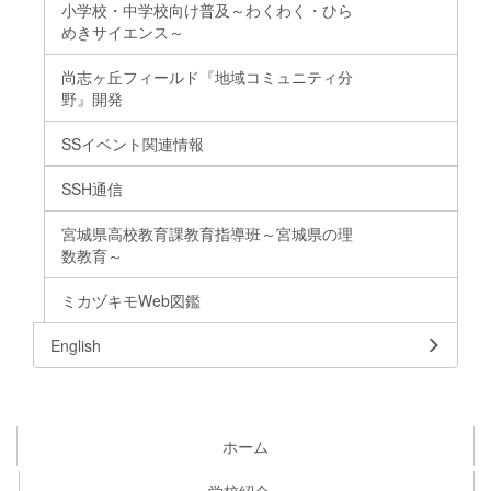
小学校・中学校向け普及～わくわく・ひら
めきサイエンス～
尚志ヶ丘フィールド『地域コミュニティ分
野』開発
SSイベント関連情報
SSH通信
宮城県高校教育課教育指導班～宮城県の理
数教育～
ミカヅキモWeb図鑑
English
ホーム
学校紹介