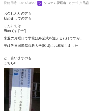
投稿日時 : 2014/03/22
システム管理者
カテゴリ:
日記
お久しぶりの方も
初めましての方も
こんにちは
Rionです(*^^*)
来週の月曜日で学校は終業式を迎えるわけですが…
実は先日国際基督教大学(ICU)にお邪魔しました
と、言いますのも
こちら