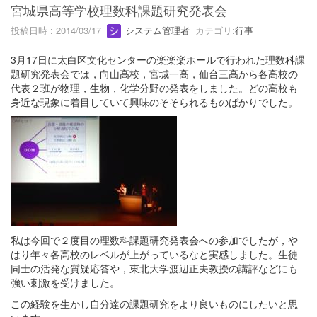
宮城県高等学校理数科課題研究発表会
投稿日時 : 2014/03/17
システム管理者
カテゴリ:
行事
3月17日に太白区文化センターの楽楽楽ホールで行われた理数科課
題研究発表会では，向山高校，宮城一高，仙台三高から各高校の
代表２班が物理，生物，化学分野の発表をしました。どの高校も
身近な現象に着目していて興味のそそられるものばかりでした。
私は今回で２度目の理数科課題研究発表会への参加でしたが，や
はり年々各高校のレベルが上がっているなと実感しました。生徒
同士の活発な質疑応答や，東北大学渡辺正夫教授の講評などにも
強い刺激を受けました。
この経験を生かし自分達の課題研究をより良いものにしたいと思