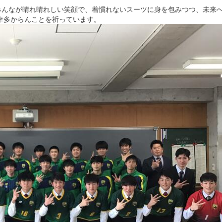
。みんなが晴れ晴れしい笑顔で、着慣れないスーツに身を包みつつ、未来
幸多からんことを祈っています。