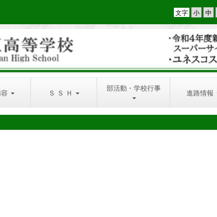
文字
部活動・学校行事
内容
Ｓ Ｓ Ｈ
進路情報