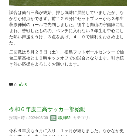
試合は仙台三高が終始、押し気味に展開していましたが、な
かなか得点ができず。前半２６分にセットプレーから３年生
萩原伸樹のゴールで先制しました。後半も向山の守備陣に阻
まれ、苦戦したものの、ベンチに入れない３年生を中心にし
た熱い声援をうけ、３点をあげ、４－０で勝利をおさめまし
た。
二回戦は５月２５日（土）、松島フットボールセンターで仙
台二華高校と１０時キックオフでの試合となります。引き続
き熱い応援をよろしくお願いします。
0
5
令和６年度三高サッカー部始動
投稿日時 : 2024/05/09
職員52
カテゴリ:
令和６年度も五月に入り、１ヶ月が経ちました。なかなか更