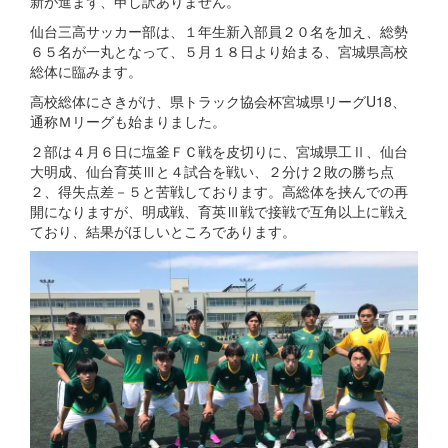
新が進まず、申し訳ありません。
仙台三高サッカー部は、１年生新入部員２０名を加え、総勢
６５名が一丸となって、５月１８日より始まる、宮城県高校
総体に臨みます。
高校総体にさきがけ、県トラック協会杯宮城県リーグU18、
通称Ｍリーグも始まりました。
２部は４月６日に塩釜ＦＣ戦を皮切りに、宮城県工Ⅱ、仙台
大明成、仙台育英Ⅲと４試合を戦い、２分け２敗の勝ち点
２、得失点差－５と苦戦しております。高総体を挟んでの再
開になりますが、明成戦、育英Ⅲ戦で接戦で互角以上に戦え
ており、結果がほしいところであります。