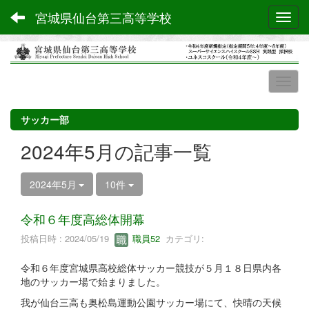
宮城県仙台第三高等学校
Toggl
サッカー部
2024年5月の記事一覧
2024年5月
10件
令和６年度高総体開幕
投稿日時 : 2024/05/19
職員52
カテゴリ:
令和６年度宮城県高校総体サッカー競技が５月１８日県内各
地のサッカー場で始まりました。
我が仙台三高も奥松島運動公園サッカー場にて、快晴の天候