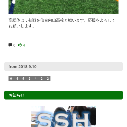
高総体は，初戦を仙台向山高校と戦います。応援をよろしく
お願いします。
0
4
from 2018.9.10
6
4
5
2
4
2
2
お知らせ