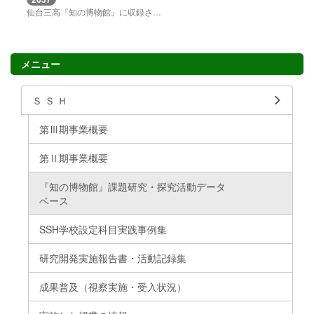
仙台三高『知の博物館』に収録されているテーマについてまとめました。探究活動のテーマ探しにご活用ください。
メニュー
Ｓ Ｓ Ｈ
第Ⅲ期事業概要
第Ⅱ期事業概要
『知の博物館』課題研究・探究活動データ
ベース
SSH学校設定科目実践事例集
研究開発実施報告書・活動記録集
成果普及（視察実施・受入状況）