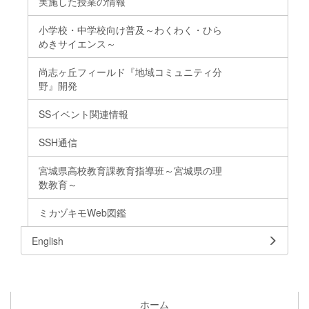
実施した授業の情報
小学校・中学校向け普及～わくわく・ひら
めきサイエンス～
尚志ヶ丘フィールド『地域コミュニティ分
野』開発
SSイベント関連情報
SSH通信
宮城県高校教育課教育指導班～宮城県の理
数教育～
ミカヅキモWeb図鑑
English
ホーム