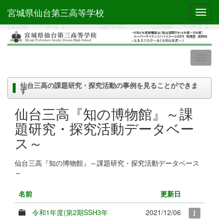
宮城県仙台第三高等学校
Toggl
仙台三高の課題研究・探究活動の事例を見ることができま
す
仙台三高『知の博物館』～課
題研究・探究活動データベー
ス～
仙台三高『知の博物館』～課題研究・探究活動データベース
～
名前
更新日
令和1年度(第2期SSH3年
2021/12/06