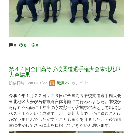
0
8
0
第４４回全国高等学校柔道選手権大会東北地区
大会結果
投稿日時 : 2022/01/27
職員25
カテゴリ:
令和４年１月２２日，２３日に全国高等学校柔道選手権大会
東北地区大会が石巻市総合体育館にて行われました。本校か
らは６０kg級に１年生の永友顯一が宮城県代表として出場し
ベスト１６という成績でした。東北大会で上位に進むことは
かないませんでしたが学ぶことも多くありました。今後の稽
古に生かしてさらに上を目指していきたいと思います。