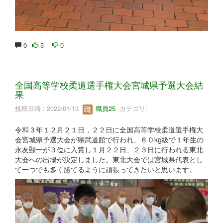
0
5
0
全国高等学校柔道選手権大会宮城県予選大会結
果
投稿日時 : 2022/01/13
職員25
カテゴリ:
令和３年１２月２１日，２２日に全国高等学校柔道選手権大
会宮城県予選大会が県武道館で行われ、６０kg級で１年生の
永友顯一が３位に入賞し１月２２日、２３日に行われる東北
大会への出場が決定しました。東北大会では宮城県代表とし
て一つでも多く勝てるように頑張ってきたいと思います。