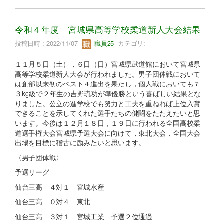
令和４年度 宮城県高等学校柔道新人大会結果
投稿日時 : 2022/11/07
職員25
カテゴリ:
１１月５日（土），６日（日）宮城県武道館において宮城県
高等学校柔道新人大会が行われました。男子団体戦において
は創部以来初のベスト４進出を果たし，個人戦においても７
３kg級で２年生の吉野琉功が準優勝という喜ばしい結果とな
りました。公立の進学校でも努力と工夫を重ねれば上位入賞
できることを示してくれた選手たちの健闘をたたえたいと思
います。今後は１２月１８日，１９日に行われる全国高校柔
道選手権大会宮城県予選大会に向けて，東北大会，全国大会
出場を目標に稽古に励みたいと思います。
〈男子団体戦〉
予選リーグ
仙台三高 ４対１ 宮城水産
仙台三高 ０対４ 東北
仙台三高 ３対１ 宮城工業 予選２位通過