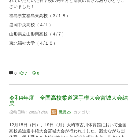
ざいました！！
福島県立福島東高校（３/１８）
盛岡中央高校（４/１）
山形県立山形南高校（４/７）
東北福祉大学（４/１５）
0
7
0
令和4年度 全国高校柔道選手権大会宮城大会結
果
投稿日時 : 2022/12/28
職員25
カテゴリ:
12月18日（日）、19日（月）大崎市古川体育館において全国
高校柔道選手権大会宮城大会が行われました。残念ながら団
体戦、個人戦とも上位に進むことができずにあと一歩という