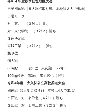
令和４年度秋季仙塩地区大会
男子団体戦（５人制点取り戦 本校は３人で出場）
予選リーグ
対 東北 （３対１）負け
対 東北学院 （３対２）勝ち
３位決定戦
宮城工業 （３対２） 勝ち
第３位
個人戦
66kg級 第3位 永友顯一（2年）
100kg超級 第3位 瀬尾駿也（1年）
令和4年度 大久杯公立高校柔道大会
団体戦（5人制点取り戦 本校は4人で出場）
１回戦 対 名取北（４対１）勝ち
２回戦 対 石巻工業（３対２）勝ち