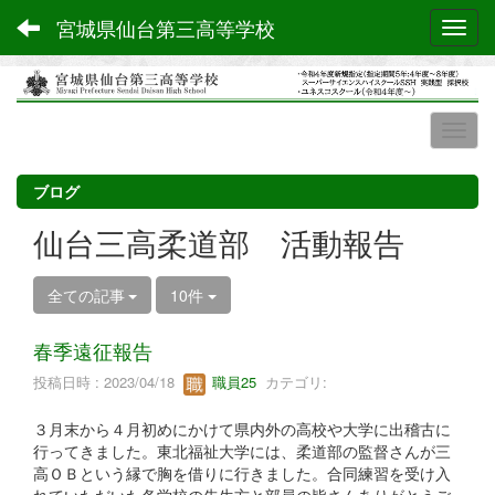
宮城県仙台第三高等学校
Toggl
ブログ
仙台三高柔道部 活動報告
全ての記事
10件
春季遠征報告
投稿日時 : 2023/04/18
職員25
カテゴリ:
３月末から４月初めにかけて県内外の高校や大学に出稽古に
行ってきました。東北福祉大学には、柔道部の監督さんが三
高ＯＢという縁で胸を借りに行きました。合同練習を受け入
れていただいた各学校の先生方と部員の皆さんありがとうご