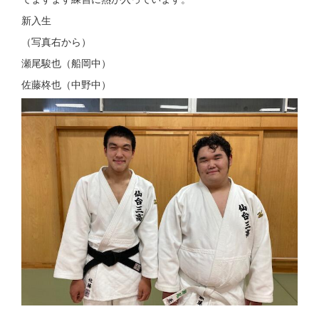
新入生
（写真右から）
瀬尾駿也（船岡中）
佐藤柊也（中野中）