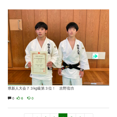
県新人大会７３kg級第３位！ 吉野琉功
0
6
0