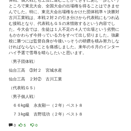
ところで東北大会、全国大会の出場権を得ることはできませ
んでした。特に、東北大会出場権をかけた団体戦準々決勝対
古川工業戦は、本戦２対２の引き分けから代表戦にもつれ込
む接戦となり、代表戦もＧＳの末惜敗するという内容でし
た。今大会では、生徒は１人不足の４人で出場という劣勢に
もかかわらず今持っている力をすべて出し切りました。強豪
校に勝つには監督自身が今後いっそうの研鑽を積み努力しな
ければならないことを痛感しました。来年の６月のインター
ハイ予選で雪辱を晴らしたいと思います。
〈男子団体戦〉
仙台三高 ③対２ 宮城水産
仙台三高 ２対② 古川工業
（代表戦ＧＳ）
〈男子個人戦〉
６６kg級 永友顯一（２年）ベスト８
７３kg級 吉野琉功（２年）ベスト８
0
5
0