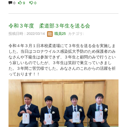
0
9
0
令和３年度 柔道部３年生を送る会
投稿日時 : 2022/03/14
職員25
カテゴリ:
令和４年３月１日本校柔道場にて３年生を送る会を実施しま
した。当日はコロナウイルス感染拡大予防のため保護者のみ
なさんや下級生は参加できず、３年生と顧問のみで行うとい
う寂しいものでしたが、３年生は笑顔で巣立っていきまし
た。３年間ご苦労様でした。みなさんのこれからの活躍を祈
っております！！