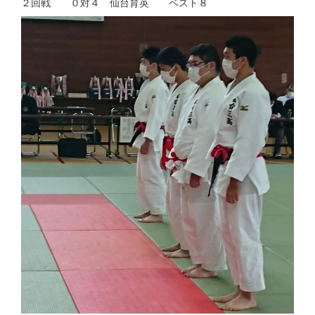
２回戦 ０対４ 仙台育英 ベスト８