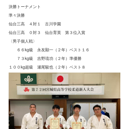
決勝トーナメント
準々決勝
仙台三高 ４対１ 古川学園
仙台三高 ０対３ 仙台育英 第３位入賞
〈男子個人戦〉
６６kg級 永友顯一（２年）ベスト１６
７３kg級 吉野琉功（２年）準優勝
１００kg超級 瀬尾駿也（２年）ベスト８