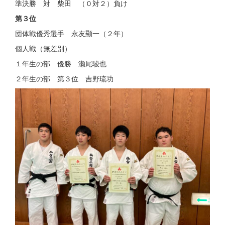
準決勝 対 柴田 （０対２）負け
第３位
団体戦優秀選手 永友顯一（２年）
個人戦（無差別）
１年生の部 優勝 瀬尾駿也
２年生の部 第３位 吉野琉功