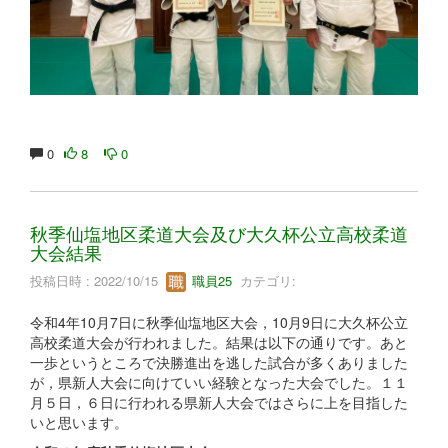
0
8
0
秋季仙塩地区柔道大会及び大久杯公立高校柔道
大会結果
投稿日時 : 2022/10/15
職員25
カテゴリ:
令和4年10月7日に秋季仙塩地区大会，10月9日に大久杯公立
高校柔道大会が行われました。結果は以下の通りです。あと
一歩というところで決勝進出を逃した試合が多くありました
が，県新人大会に向けていい経験となった大会でした。１１
月５日，６日に行われる県新人大会ではさらに上を目指した
いと思います。