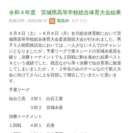
令和４年度 宮城県高等学校総合体育大会結果
投稿日時 : 2022/06/13
職員25
カテゴリ:
６月４日（土）～６月６日（月）女川総合体育館において宮
城県高等学校総合体育大会柔道競技大会が行われました。男
子５人制団体試合においては，一人少ない４人でのチャレン
ジとなりましたが，予選リーグで第５シードの宮城水産高を
破り，決勝トーナメントでも２回戦に駒を進めた結果ベスト
８という成績でした。残念ながら準々決勝で仙台育英に敗退
してしまいましたが，１・２年生のみのチームなので新人大
会に向けてさらに上を目指して稽古していきたいと思いま
す。
予選リーグ
仙台三高 ３対１ 白石工業
３対２ 宮城水産
決勝トーナメント
１回戦 ４対１ 石巻