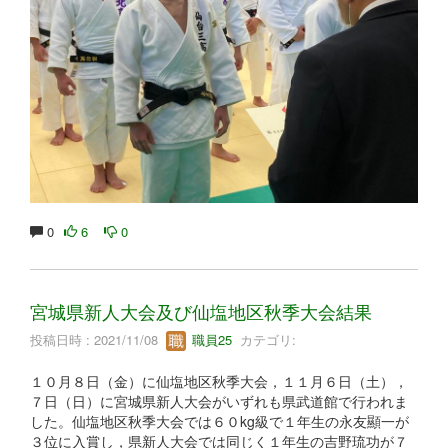
0
6
0
宮城県新人大会及び仙塩地区秋季大会結果
投稿日時 : 2021/11/08
職員25
カテゴリ:
１０月８日（金）に仙塩地区秋季大会，１１月６日（土），
７日（日）に宮城県新人大会がいずれも県武道館で行われま
した。仙塩地区秋季大会では６０kg級で１年生の永友顯一が
３位に入賞し，県新人大会では同じく１年生の吉野琉功が７