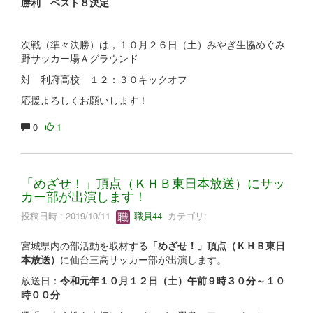
勝利 ベスト８決定
次戦（準々決勝）は，１０月２６日（土）みやぎ生協めぐみ
野サッカー場Ａグラウンド
対 利府高校 １２：３０キックオフ
応援よろしくお願いします！
0
1
「めざせ！」頂点（ＫＨＢ東日本放送）にサッ
カー部が出演します！
投稿日時 : 2019/10/11
職員44
カテゴリ:
宮城県内の部活動を取材する
「めざせ！」頂点（ＫＨＢ東日
本放送）
に仙台三高サッカー部が出演します。
放送日：
令和元年１０月１２日（土）午前９時３０分～１０
時００分