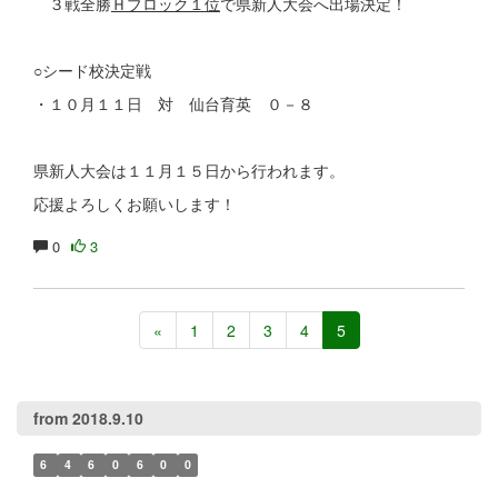
３戦全勝
Ｈブロック１位
で県新人大会へ出場決定！
○シード校決定戦
・１０月１１日 対 仙台育英 ０－８
県新人大会は１１月１５日から行われます。
応援よろしくお願いします！
0
3
«
1
2
3
4
5
from 2018.9.10
6
4
6
0
6
0
0