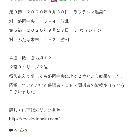
第３節 ２０２０年８月３０日 ラフランス温泉G
対 盛岡中央 ３－４ 敗北
第５節 ２０２０年９月２７日 Ｊｰヴィレッジ
対 ふたば未来 ４－２ 勝利
４勝１敗 勝ち点１２
２部Ｂ１リーグ２位
得失点差で惜しくも盛岡中央に次ぐ２位という結果でした。
応援していただいた保護者・ＯＢ・関係者の皆様ありがとう
ございました！
詳しくは下記のリンク参照
https://rookie-tohoku.com/
0
2