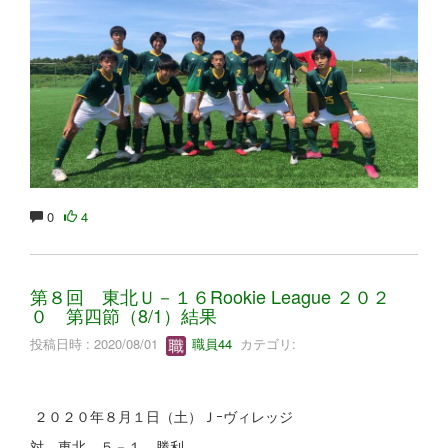
0
4
第８回 東北Ｕ－１６Rookie League ２０２
０ 第四節（8/1）結果
投稿日時 : 2020/08/01
職員44
カテゴリ:
２０２０年８月１日（土）Ｊｰヴィレッジ
対 東北 ５－１ 勝利