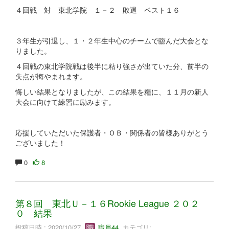
４回戦 対 東北学院 １－２ 敗退 ベスト１６
３年生が引退し、１・２年生中心のチームで臨んだ大会とな
りました。
４回戦の東北学院戦は後半に粘り強さが出ていた分、前半の
失点が悔やまれます。
悔しい結果となりましたが、この結果を糧に、１１月の新人
大会に向けて練習に励みます。
応援していただいた保護者・ＯＢ・関係者の皆様ありがとう
ございました！
0
8
第８回 東北Ｕ－１６Rookie League ２０２
０ 結果
投稿日時 : 2020/10/27
職員44
カテゴリ: