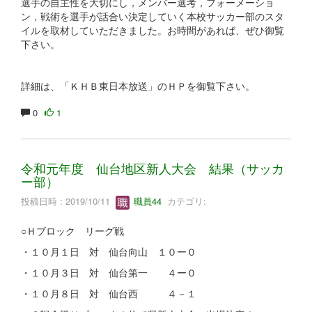
選手の自主性を大切にし，メンバー選考，フォーメーショ
ン，戦術を選手が話合い決定していく本校サッカー部のスタ
イルを取材していただきました。お時間があれば、ぜひ御覧
下さい。
詳細は、「ＫＨＢ東日本放送」のＨＰを御覧下さい。
0
1
令和元年度 仙台地区新人大会 結果（サッカ
ー部）
投稿日時 : 2019/10/11
職員44
カテゴリ:
○Ｈブロック リーグ戦
・１０月１日 対 仙台向山 １０ー０
・１０月３日 対 仙台第一 ４ー０
・１０月８日 対 仙台西 ４－１