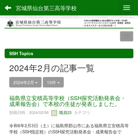
宮城県仙台第三高等学校
Toggl
SSH Topics
2024年2月の記事一覧
2024年2月
10件
福島県立安積高等学校（SSH探究活動発表会・
成果報告会）で本校の生徒が発表しました。
投稿日時 : 2024/02/06
職員23
カテゴリ:
令和6年2月3日（土）に福島県郡山市にある福島県立安積高等
学校（SSH指定校）のSSH探究活動発表会・成果報告会で