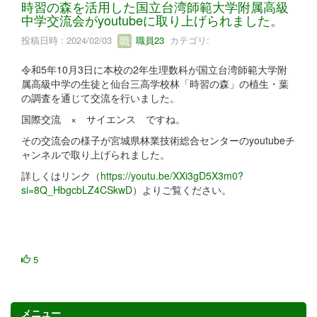
時習の森を活用した国立台湾師範大学附属高級
中学交流会がyoutubeに取り上げられました。
投稿日時 : 2024/02/03
職員23
カテゴリ:
令和5年10月3日に本校の2年生理数科が国立台湾師範大学附
属高級中学の生徒と仙台三高学校林「時習の森」の植生・葉
の調査を通じて交流を行いました。
国際交流 × サイエンス ですね。
その交流会の様子が宮城県林業技術総合センターのyoutubeチ
ャンネルで取り上げられました。
詳しくはリンク（
https://youtu.be/XXi3gD5X3m0?
si=8Q_HbgcbLZ4CSkwD
）よりご覧ください。
5
メニュー