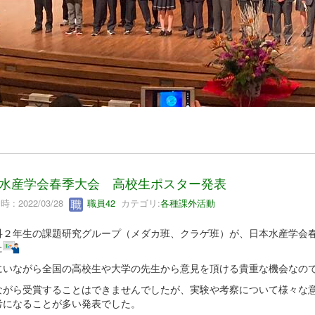
水産学会春季大会 高校生ポスター発表
 : 2022/03/28
職員42
カテゴリ:
各種課外活動
科２年生の課題研究グループ（メダカ班、クラゲ班）が、日本水産学会
た
にいながら全国の高校生や大学の先生から意見を頂ける貴重な機会なの
ながら受賞することはできませんでしたが、実験や考察について様々な
考になることが多い発表でした。