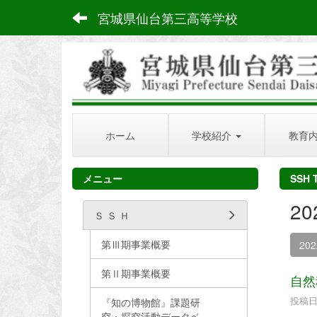
宮城県仙台第三高等学校
ホーム
学校紹介
教育
メニュー
SSH 
2
Ｓ Ｓ Ｈ
第Ⅲ期事業概要
20
第Ⅱ期事業概要
自然
投稿日時
『知の博物館』課題研
究・探究活動データベ