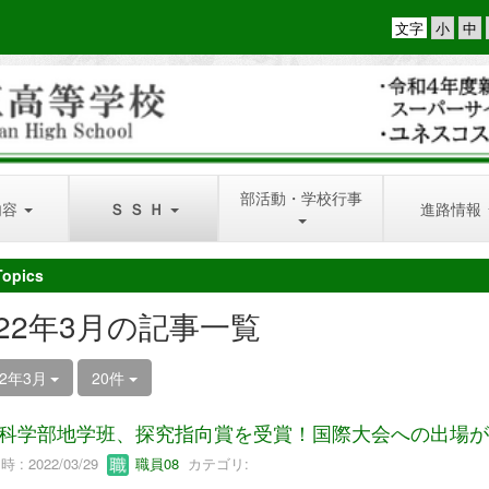
文字
部活動・学校行事
内容
Ｓ Ｓ Ｈ
進路情報
Topics
022年3月の記事一覧
22年3月
20件
科学部地学班、探究指向賞を受賞！国際大会への出場が決定！つく
 : 2022/03/29
職員08
カテゴリ: