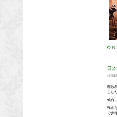
16
日本
投稿日時
理数
まし
仙台
残念
で参