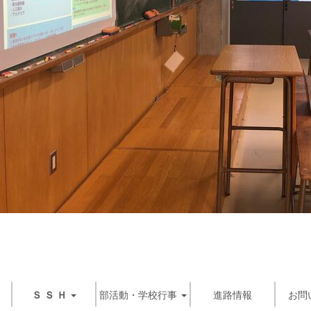
Ｓ Ｓ Ｈ
部活動・学校行事
進路情報
お問