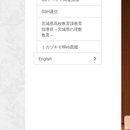
SSH通信
宮城県高校教育課教育
指導班～宮城県の理数
教育～
ミカヅキモWeb図鑑
English