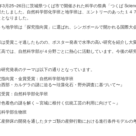
2年3月25~26日に茨城県つくば市で開催された科学の祭典「つくば Scien
果たしました。自然科学部化学班と地学班は、エントリーのあった１４
ととなりました。
ち地学班は「探究指向賞」に選ばれ、シンガポールで開かれる国際大会「Gl
班は受賞こそ逃したものの、ポスター発表で水準の高い研究を紹介し大
三高では、自然科学部が４分野ごとに熱心に活動しています。今後の研
の研究発表のテーマは以下の通りとなっています。
究指向賞・金賞受賞：自然科学部地学班
台西部・カルデラの謎に迫る〜珪藻化石・野外調査に基づいて〜』
賞受賞：自然科学部化学班
青色着色の謎を解く～宮城に根付く伝統工芸の利用に向けて～』
然科学部生物班
工産卵床の開発を通したタナゴ類の産卵行動における進行条件モデルの