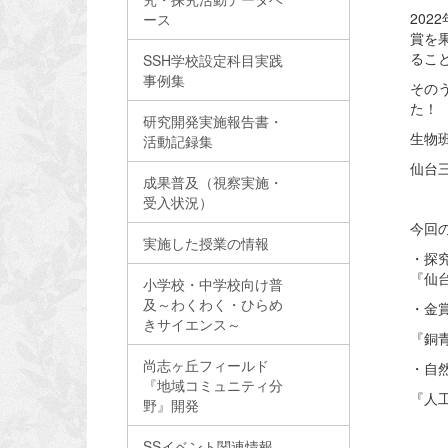
202
ース
賞を
るこ
SSH学校設定科目実践
事例集
そのう
た！
研究開発実施報告書・
生物
活動記録集
仙台
成果普及（視察実施・
受入状況）
今回
実施した授業の情報
・探
『仙
小学校・中学校向け普
及～わくわく・ひらめ
・金
きサイエンス～
『銅
尚志ヶ丘フィールド
・自
『地域コミュニティ分
『人
野』開発
SSイベント関連情報