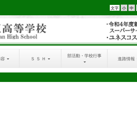
文字
部活動・学校行事
内容
Ｓ Ｓ Ｈ
進路情報