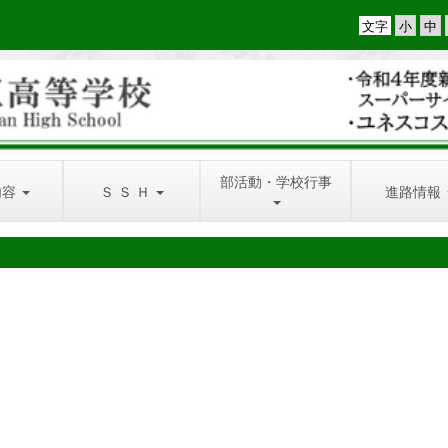
文字
部活動・学校行事
内容
Ｓ Ｓ Ｈ
進路情報