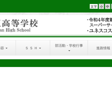
文字
部活動・学校行事
内容
Ｓ Ｓ Ｈ
進路情報