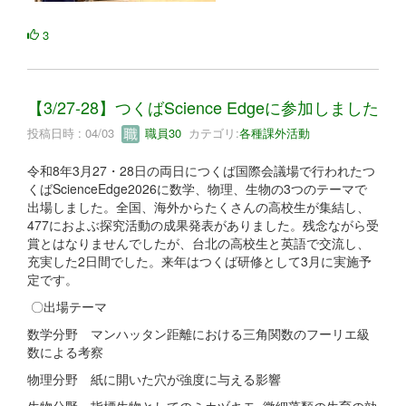
3
【3/27-28】つくばScience Edgeに参加しました
投稿日時 : 04/03
職員30
カテゴリ:
各種課外活動
令和8年3月27・28日の両日につくば国際会議場で行われたつ
くばScienceEdge2026に数学、物理、生物の3つのテーマで
出場しました。全国、海外からたくさんの高校生が集結し、
477におよぶ探究活動の成果発表がありました。残念ながら受
賞とはなりませんでしたが、台北の高校生と英語で交流し、
充実した2日間でした。来年はつくば研修として3月に実施予
定です。
〇出場テーマ
数学分野 マンハッタン距離における三角関数のフーリエ級
数による考察
物理分野 紙に開いた穴が強度に与える影響