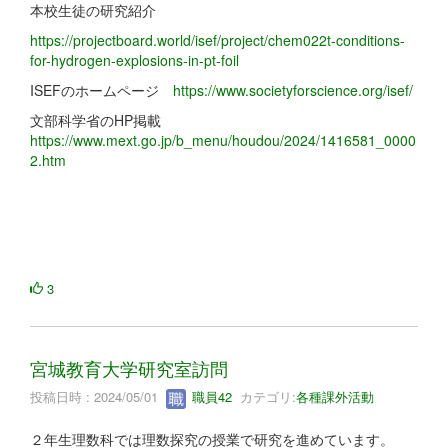
本校生徒の研究紹介
https://projectboard.world/isef/project/chem022t-conditions-
for-hydrogen-explosions-in-pt-foil
ISEFのホームページ
https://www.societyforscience.org/isef/
文部科学省のHP掲載
https://www.mext.go.jp/b_menu/houdou/2024/1416581_0000
2.htm
3
宮城教育大学研究室訪問
投稿日時 : 2024/05/01
職員42
カテゴリ:
各種課外活動
２年生理数科では理数探究の授業で研究を進めています。