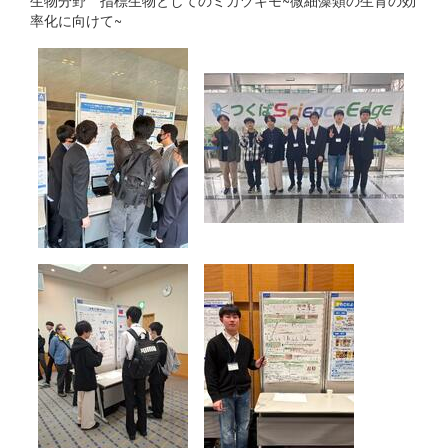
生物分野 指標生物としてのミカヅキモ~微細藻類の生育の効
率化に向けて~