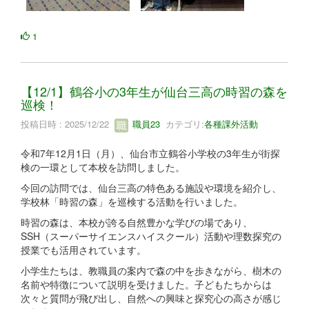
1
【12/1】鶴谷小の3年生が仙台三高の時習の森を
巡検！
投稿日時 : 2025/12/22
職員23
カテゴリ:
各種課外活動
令和7年12月1日（月）、仙台市立鶴谷小学校の3年生が街探
検の一環として本校を訪問しました。
今回の訪問では、仙台三高の特色ある施設や環境を紹介し、
学校林「時習の森」を巡検する活動を行いました。
時習の森は、本校が誇る自然豊かな学びの場であり、
SSH（スーパーサイエンスハイスクール）活動や理数探究の
授業でも活用されています。
小学生たちは、教職員の案内で森の中を歩きながら、樹木の
名前や特徴について説明を受けました。子どもたちからは
次々と質問が飛び出し、自然への興味と探究心の高さが感じ