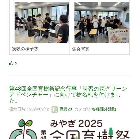
実験の様子③
集合写真
2
第48回全国育樹祭記念行事「時習の森グリーン
アドベンチャー」に向けて樹名札を付けまし
た。
投稿日時 : 2024/09/12
職員23
カテゴリ:
各種課外活動