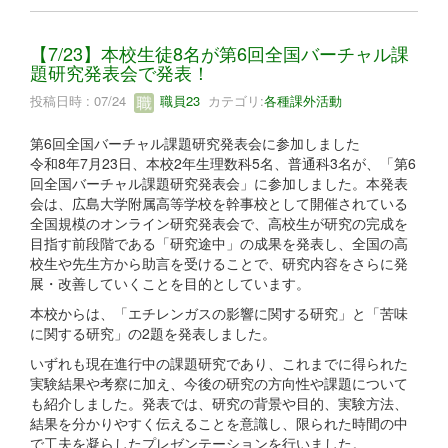
【7/23】本校生徒8名が第6回全国バーチャル課
題研究発表会で発表！
投稿日時 : 07/24
職員23
カテゴリ:
各種課外活動
第6回全国バーチャル課題研究発表会に参加しました
令和8年7月23日、本校2年生理数科5名、普通科3名が、「第6
回全国バーチャル課題研究発表会」に参加しました。本発表
会は、広島大学附属高等学校を幹事校として開催されている
全国規模のオンライン研究発表会で、高校生が研究の完成を
目指す前段階である「研究途中」の成果を発表し、全国の高
校生や先生方から助言を受けることで、研究内容をさらに発
展・改善していくことを目的としています。
本校からは、「エチレンガスの影響に関する研究」と「苦味
に関する研究」の2題を発表しました。
いずれも現在進行中の課題研究であり、これまでに得られた
実験結果や考察に加え、今後の研究の方向性や課題について
も紹介しました。発表では、研究の背景や目的、実験方法、
結果を分かりやすく伝えることを意識し、限られた時間の中
で工夫を凝らしたプレゼンテーションを行いました。