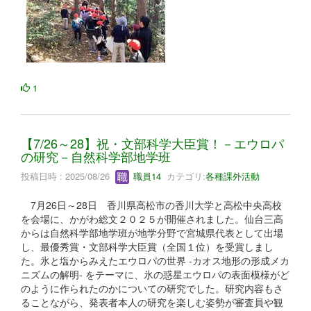
1
【7/26～28】祝・文部科学大臣賞！－エウロパ
の研究－自然科学部地学班
投稿日時 : 2025/08/26
職員14
カテゴリ:
各種課外活動
7月26日～28日 香川県高松市の香川大学と高松中央高校
を会場に、かがわ総文２０２５が開催されました。仙台三高
からは自然科学部地学班が地学分野で宮城県代表として出場
し、最優秀賞・文部科学大臣賞（全国１位）を受賞しまし
た。氷と塩からみえたエウロパの世界 -カオス地形の形成メカ
ニズムの解明- をテーマに、氷の惑星エウロパの表面模様がど
のように作られたのかについての研究でした。研究内容もさ
ることながら、発表者本人の研究を楽しむ姿勢が審査員や観