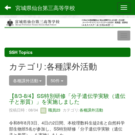
宮城県仙台第三高等学校
Toggl
SSH Topics
カテゴリ:各種課外活動
各種課外活動
50件
【8/3-8/4】SS特別研修「分子遺伝学実験（遺伝
子と形質）」を実施しました
投稿日時 : 08/04
職員23
カテゴリ:
各種課外活動
令和8年8月3日、4日の2日間、本校理数科生徒2名と自然科学
部生物班5名が参加し、SS特別研修「分子遺伝学実験（遺伝
子と形質）」を実施しました。