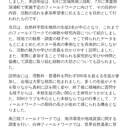
しました。本説明会は、6月に宮城県南三陸町、7月に青森県
深浦町で実施予定のフィールドワークに向けて、その目的や
内容、活動の流れを参加希望者に伝えることを目的として行
われたものです。
当日は、自然科学部生物班の生徒2名が中心となり、これまで
のフィールドワークでの体験や研究内容について紹介しまし
た。現地での観察・調査の様子や、そこで得られたデータを
もとにまとめたポスター発表の事例などを具体的に示しなが
ら、活動の魅力や学びの意義を分かりやすく説明しました。
また、実際に参加することで得られる探究的な学びや仲間と
協働して課題に取り組む経験の大切さについても語られまし
た。
説明会には、理数科・普通科を問わず200名を超える生徒が参
加し、会場は大変な熱気に包まれました。多くの生徒がメモ
を取りながら真剣に話を聞く姿や、終了後に積極的に質問す
る様子からは、本校生徒の高い関心と主体性がうかがえまし
た。SSHクラブを中心とした本校ならではの行事として、フ
ィールドワークへの期待の高さが改めて感じられる機会とな
りました。
南三陸フィールドワークでは、海洋環境や地域資源に関する
調査を行い、白神フィールドワークでは、世界自然遺産に登