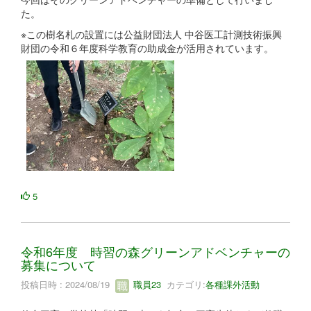
た。
※この樹名札の設置には公益財団法人 中谷医工計測技術振興
財団の令和６年度科学教育の助成金が活用されています。
5
令和6年度 時習の森グリーンアドベンチャーの
募集について
投稿日時 : 2024/08/19
職員23
カテゴリ:
各種課外活動