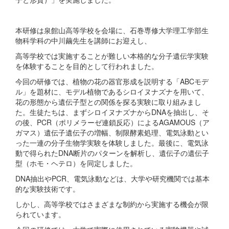
本研修は泉館山高等学校を会場に、石巻専修大学理工学部生
物科学科の中川繭先生を講師にお迎えし、
高等学校では実施することが難しい本格的な分子遺伝学実験
を体験することを目的として行われました。
今回の研修では、植物の花の器官形成を説明する「ABCモデ
ル」を題材に、モデル植物であるシロイヌナズナを用いて、
花の形態から遺伝子型との関係を探る実験に取り組みまし
た。生徒たちは、まずシロイヌナズナからDNAを抽出し、そ
の後、PCR（ポリメラーゼ連鎖反応）によるAGAMOUS（ア
ガマス）遺伝子遺伝子の増幅、制限酵素処理、電気泳動とい
った一連の分子生物学実験を体験しました。最後に、電気泳
動で得られたDNA断片のパターンを解析し、遺伝子の遺伝子
型（ホモ・ヘテロ）を同定しました。
DNA抽出やPCR、電気泳動などは、大学や研究機関では基本
的な実験技術です。
しかし、高等学校ではさまざまな制約から実施する機会が限
られています。