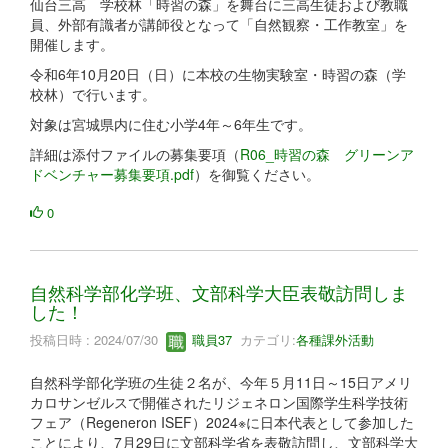
仙台三高 学校林「時習の森」を舞台に三高生徒および教職
員、外部有識者が講師役となって「自然観察・工作教室」を
開催します。
令和6年10月20日（日）に本校の生物実験室・時習の森（学
校林）で行います。
対象は宮城県内に住む小学4年～6年生です。
詳細は添付ファイルの募集要項（
R06_時習の森 グリーンア
ドベンチャー募集要項.pdf
）を御覧ください。
0
自然科学部化学班、文部科学大臣表敬訪問しま
した！
投稿日時 : 2024/07/30
職員37
カテゴリ:
各種課外活動
自然科学部化学班の生徒２名が、今年５月11日～15日アメリ
カロサンゼルスで開催されたリジェネロン国際学生科学技術
フェア（Regeneron ISEF）2024※に日本代表として参加した
ことにより、7月29日に文部科学省を表敬訪問し、文部科学大