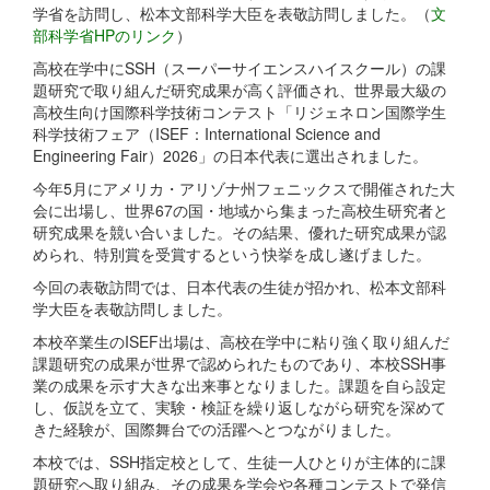
学省を訪問し、松本文部科学大臣を表敬訪問しました。（
文
部科学省HPのリンク
）
高校在学中にSSH（スーパーサイエンスハイスクール）の課
題研究で取り組んだ研究成果が高く評価され、世界最大級の
高校生向け国際科学技術コンテスト「リジェネロン国際学生
科学技術フェア（ISEF：International Science and
Engineering Fair）2026」の日本代表に選出されました。
今年5月にアメリカ・アリゾナ州フェニックスで開催された大
会に出場し、世界67の国・地域から集まった高校生研究者と
研究成果を競い合いました。その結果、優れた研究成果が認
められ、特別賞を受賞するという快挙を成し遂げました。
今回の表敬訪問では、日本代表の生徒が招かれ、松本文部科
学大臣を表敬訪問しました。
本校卒業生のISEF出場は、高校在学中に粘り強く取り組んだ
課題研究の成果が世界で認められたものであり、本校SSH事
業の成果を示す大きな出来事となりました。課題を自ら設定
し、仮説を立て、実験・検証を繰り返しながら研究を深めて
きた経験が、国際舞台での活躍へとつながりました。
本校では、SSH指定校として、生徒一人ひとりが主体的に課
題研究へ取り組み、その成果を学会や各種コンテストで発信