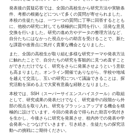
発表後の質疑応答では、全国の高校生から研究方法や実験条
件、考察の根拠などについて多くの質問が寄せられました。
本校の生徒たちは、一つ一つの質問に丁寧に回答するととも
に、他校の研究に対しても積極的に質問を行い、活発な意見
交換を行いました。研究の進め方やデータの整理方法など、
自分たちにはなかった視点からの助言を受けることで、新た
な課題や改善点に気付く貴重な機会となりました。
また、全国の高校生が取り組む多様な研究テーマや発表方法
に触れたことで、自分たちの研究を客観的に見つめ直すこと
ができただけでなく、研究をさらに発展させようという意欲
も高まりました。オンライン開催でありながら、学校や地域
を越えて交流し、互いの研究について議論できることは、探
究活動を深める上で大変有意義な経験となりました。
本校では、SSH（スーパーサイエンスハイスクール）の取組
として、研究成果の発表だけでなく、研究途中の段階から外
部の視点を取り入れ、研究をブラッシュアップする機会を積
極的に設けています。今回の発表会で得られた助言や気付き
を生かし、今後さらに研究を発展させ、校内外での発表や学
会発表へとつなげていきます。引き続き、生徒たちの探究活
動への挑戦にご期待ください。