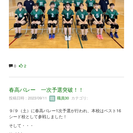
0
2
春高バレー 一次予選突破！！
投稿日時 : 2023/09/11
職員30
カテゴリ:
９/９（土）に春高バレー1次予選が行われ、本校はベスト16
シード校として参戦しました！
そして・・・