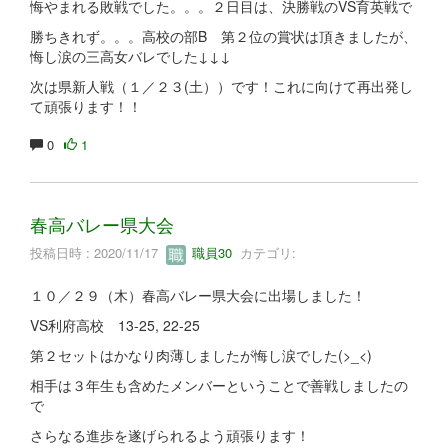
悔やまれる敗戦でした。。。２日目は、決勝戦のVS育英戦で
勝ちきれず。。。高校の部B 第２位の賞状は頂きましたが、
悔し涙の三高女バレでした↓↓↓
次は県新人戦（１／２３(土））です！これに向けて再出発し
て頑張ります！！
0
1
春高バレー県大会
投稿日時 : 2020/11/17
職員30
カテゴリ:
１０／２９（木）春高バレー県大会に出場しました！
VS利府高校 13-25, 22-25
第２セットはかなり肉薄しましたが悔し涙でした(>_<)
相手は３年生も含めたメンバーということで善戦しましたの
で
さらなる進歩を遂げられるよう頑張ります！