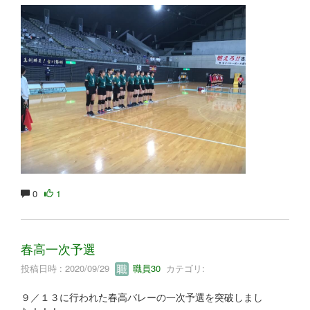
0
1
春高一次予選
投稿日時 : 2020/09/29
職員30
カテゴリ:
９／１３に行われた春高バレーの一次予選を突破しまし