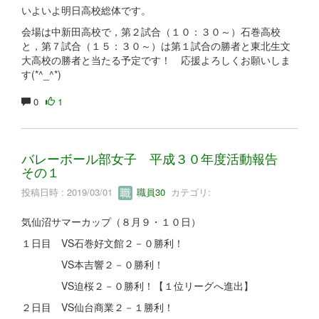
いよいよ明日高校総体です。
会場は中新田高校で，第２試合（１０：３０～）石巻高校
と，第７試合（１５：３０～）は第１試合の勝者と東北生文
大高校の勝者と当たる予定です！ 応援よろしくお願いしま
す(*^_^*)
0
1
バレーボール部女子 平成３０年度活動報告
その１
投稿日時 : 2019/03/01
職員30
カテゴリ:
気仙沼サマーカップ（８月９・１０日）
１日目 VS石巻好文館２－０勝利！
VS本吉響２－０勝利！
VS迫桜２－０勝利！【１位リーグへ進出】
２日目 VS仙台商業２－１勝利！