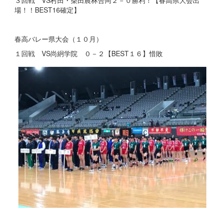
場！！BEST16確定】
春高バレー県大会（１０月）
１回戦 VS尚絅学院 ０－２【BEST１６】惜敗