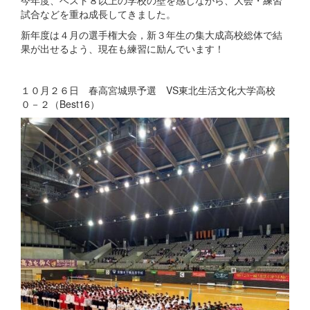
試合などを重ね成長してきました。
新年度は４月の選手権大会，新３年生の集大成高校総体で結
果が出せるよう、現在も練習に励んでいます！
１０月２６日 春高宮城県予選 VS東北生活文化大学高校
０－２（Best16）