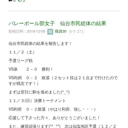
0
2
バレーボール部女子 仙台市民総体の結果
投稿日時 : 2019/12/09
職員30
カテゴリ:
仙台市民総体の結果を報告します！
１１／２（土）
予選リーグ戦
VS泉 ２－０ 勝利！
VS尚絅 ０－２ 敗退（２セット目は２１点まで行けたので
すが残念です！）
まずは翌日に駒を進めました(^_^)
１１／３(日）決勝トーナメント
VS利府 ０－２敗退（やはり利府、強し・・・）
応援して下さった方々、ありがとうございました！
また、練習頑張ります(*^_^*) 次は仙塩地区予選（１２／２