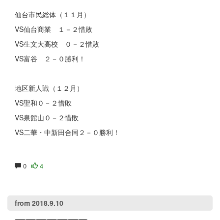
仙台市民総体（１１月）
VS仙台商業 １－２惜敗
VS生文大高校 ０－２惜敗
VS富谷 ２－０勝利！
地区新人戦（１２月）
VS聖和０－２惜敗
VS泉館山０－２惜敗
VS二華・中新田合同２－０勝利！
0
4
from 2018.9.10