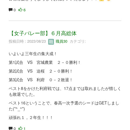
0
6
【女子バレー部】６月高総体
投稿日時 : 2023/08/23
職員30
カテゴリ:
いよいよ三年生の集大成！
第1試合 VS 宮城農業 ２－０勝利！
第2試合 VS 迫桜 ２－０勝利！
第3試合 VS 利府 ０－２敗退！
ベスト8をかけた利府戦では、17点までは取れましたが惜しく
も敗退でした。
ベスト16ということで、春高一次予選のシードはGETしまし
た(*^_^*)
頑張れ１，２年生！！！
0
1