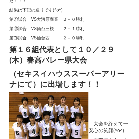
た！！！
結果は下記の通りです(^o^)
第①試合 VS大河原商業 ２－０勝利
第②試合 VS仙台三桜 ２－１勝利
第③試合 VS仙台西 ２－０勝利
第１６組代表として１０／２９
(木）春高バレー県大会
（セキスイハウススーパーアリー
ナにて）に出場します！！
大会を終えて一
安心の笑顔(^o^)