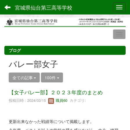
宮城県仙台第三高等学校
Toggl
ブログ
バレー部女子
全ての記事
100件
【女子バレー部】２０２３年度のまとめ
投稿日時 : 2024/03/15
職員60
カテゴリ:
更新出来なかった戦績等について掲載します。
今年度、ベスト８以上の学校の壁を感じながら、大会・練習