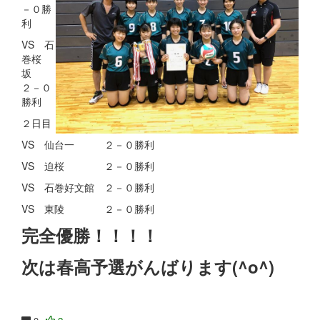
－０勝
利
VS 石
巻桜
坂
２－０
勝利
２日目
VS 仙台一 ２－０勝利
VS 迫桜 ２－０勝利
VS 石巻好文館 ２－０勝利
VS 東陵 ２－０勝利
完全優勝！！！！
次は春高予選がんばります(^o^)