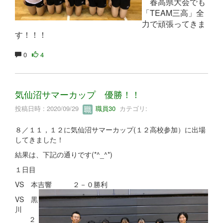
春高県大会でも
「TEAM三高」全
力で頑張ってきま
す！！！
0
4
気仙沼サマーカップ 優勝！！
投稿日時 : 2020/09/29
職員30
カテゴリ:
８／１１，１２に気仙沼サマーカップ(１２高校参加）に出場
してきました！
結果は、下記の通りです(*^_^*)
１日目
VS 本吉響 ２－０勝利
VS 黒
川
２