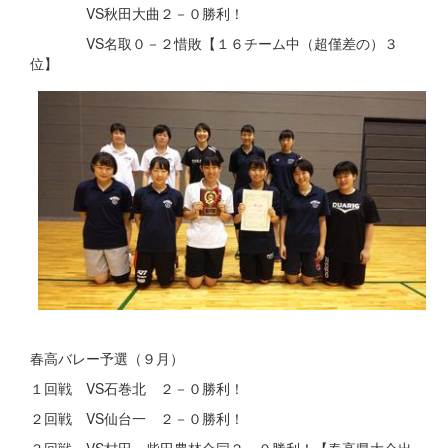
VS秋田大曲２－０勝利！
VS名取０－２惜敗【１６チーム中（超僅差の）３
位】
春高バレー予選（９月）
１回戦 VS石巻北 ２－０勝利！
２回戦 VS仙台一 ２－０勝利！
３回戦 VS村田・柴田農林合同２－０勝利！【春高県大会出