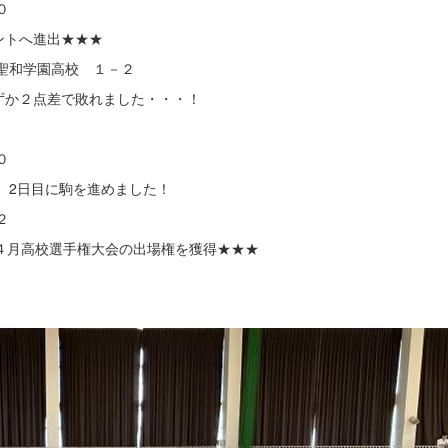
－０
進出★★★
聖和学園高校 １－２
ました・・・！
０
駒を進めました！
２
選手権大会の出場権を獲得★★★