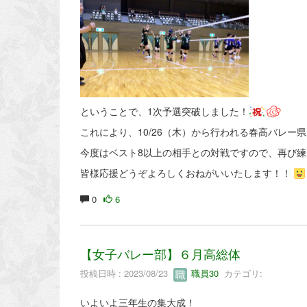
ということで、1次予選突破しました！
これにより、10/26（木）から行われる春高バレー
今度はベスト8以上の相手との対戦ですので、再び
皆様応援どうぞよろしくおねがいいたします！！
0
6
【女子バレー部】６月高総体
投稿日時 : 2023/08/23
職員30
カテゴリ:
いよいよ三年生の集大成！