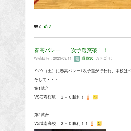
0
2
春高バレー 一次予選突破！！
投稿日時 : 2023/09/11
職員30
カテゴリ:
９/９（土）に春高バレー1次予選が行われ、本校は
そして・・・
第1試合
VS石巻桜坂 ２－０勝利！
第2試合
VS城南高校 ２－０勝利！！