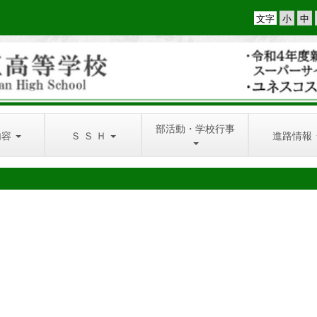
文字
部活動・学校行事
内容
Ｓ Ｓ Ｈ
進路情報