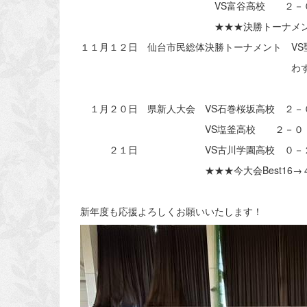
VS富谷高校 ２
★★★決勝トーナメントへ
１１月１２日 仙台市民総体決勝トーナメント VS
わずか２点差で敗れ
１月２０日 県新人大会 VS石巻桜坂高校 ２－
VS塩釜高校 ２－０ 2日目に
２１日 VS古川学園高校 ０－
★★★今大会Best16→４月高校
新年度も応援よろしくお願いいたします！