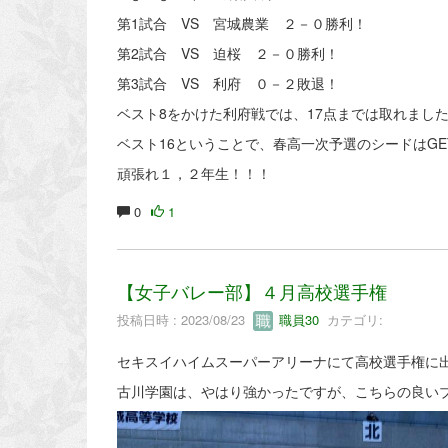
第1試合 VS 宮城農業 ２－０勝利！
第2試合 VS 迫桜 ２－０勝利！
第3試合 VS 利府 ０－２敗退！
ベスト8をかけた利府戦では、17点までは取れまし
ベスト16ということで、春高一次予選のシードはGETしま
頑張れ１，２年生！！！
0
1
【女子バレー部】４月高校選手権
投稿日時 : 2023/08/23
職員30
カテゴリ:
セキスイハイムスーパーアリーナにて高校選手権に
古川学園は、やはり強かったですが、こちらの良い