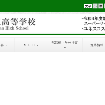
文字
部活動・学校行事
内容
Ｓ Ｓ Ｈ
進路情報