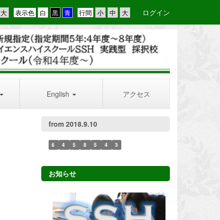
ログイン
表示色
行間
English
アクセス
from 2018.9.10
6
4
5
8
5
4
3
お知らせ