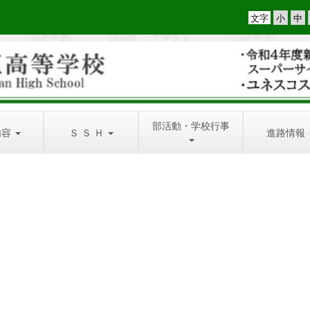
文字
部活動・学校行事
内容
Ｓ Ｓ Ｈ
進路情報