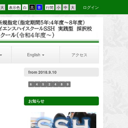
ログイン
表示色
行間
English
アクセス
from 2018.9.10
6
4
5
2
4
8
9
お知らせ