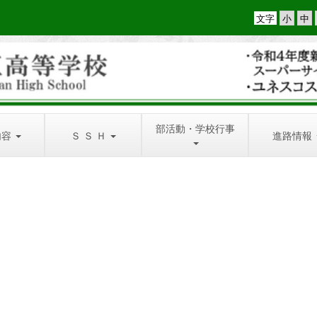
文字
部活動・学校行事
内容
Ｓ Ｓ Ｈ
進路情報